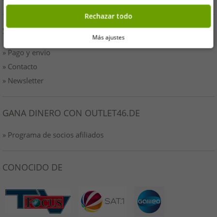
Rechazar todo
SERVICIO
Más ajustes
» Pago y envio
» Contacto
» Newsletter
GANA DINERO CON OUTLET46.DE
» Programa de socios afiliados
CONOCIDO DE