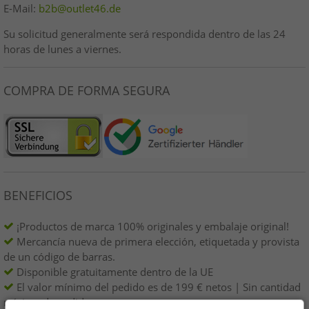
E-Mail:
b2b@outlet46.de
Su solicitud generalmente será respondida dentro de las 24
horas de lunes a viernes.
COMPRA DE FORMA SEGURA
BENEFICIOS
¡Productos de marca 100% originales y embalaje original!
Mercancía nueva de primera elección, etiquetada y provista
de un código de barras.
Disponible gratuitamente dentro de la UE
El valor mínimo del pedido es de 199 € netos | Sin cantidad
mínima de pedido