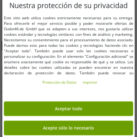
Ofertas hasta un 90% más baratas
Nuestra protección de su privacidad
Libre elección de tamaños y cantidades.
Este sitio web utiliza cookies estrictamente necesarias para su entrega.
Para ofrecerle el mejor servicio posible y poder mostrarle ofertas de
TAMBIÉN PUEDES ENCONTRARNOS EN
Outlet46.de GmbH que se adapten a sus intereses, nos gustaría utilizar
cookies estándar y tecnologías similares con fines de análisis y marketing.
Necesitamos su consentimiento para el procesamiento de datos asociado.
Puede darnos esto para todas las cookies y tecnologías haciendo clic en
"Aceptar todo". También puede usar solo las cookies necesarias o
personalizar su configuración. En el elemento "Configuración adicional" se
enumera exactamente qué cookie es responsable de qué y se utiliza. Los
detalles sobre las cookies utilizadas se pueden encontrar en nuestra
INFORMACIÓN
declaración de protección de datos. También puede revocar su
consentimiento allí en cualquier momento. Los datos de contacto se pueden
» Empresas
Protección de Datos
imprimir
encontrar en la impresión.
» Tus ventajas
» Productos originales y premios Outlet46
Aceptar todo
» Prensa especializada
» Condiciones
» Protección de Datos
Acepte sólo lo necesario
» Imprimir