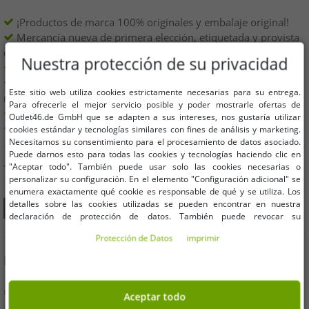
¡Productos de marca 100% originales y embalaje original!
Mercancía nueva de primera elección, etiquetada y provista
de un código de barras.
Nuestra protección de su privacidad
Disponible gratuitamente dentro de la UE
El valor mínimo del pedido es de 199 € netos | Sin cantidad
Este sitio web utiliza cookies estrictamente necesarias para su entrega.
mínima de pedido
Para ofrecerle el mejor servicio posible y poder mostrarle ofertas de
Ofertas hasta un 90% más baratas
Outlet46.de GmbH que se adapten a sus intereses, nos gustaría utilizar
Libre elección de tamaños y cantidades.
cookies estándar y tecnologías similares con fines de análisis y marketing.
Necesitamos su consentimiento para el procesamiento de datos asociado.
Puede darnos esto para todas las cookies y tecnologías haciendo clic en
"Aceptar todo". También puede usar solo las cookies necesarias o
TAMBIÉN PUEDES ENCONTRARNOS EN
personalizar su configuración. En el elemento "Configuración adicional" se
enumera exactamente qué cookie es responsable de qué y se utiliza. Los
detalles sobre las cookies utilizadas se pueden encontrar en nuestra
declaración de protección de datos. También puede revocar su
consentimiento allí en cualquier momento. Los datos de contacto se pueden
Protección de Datos
imprimir
encontrar en la impresión.
INFORMACIÓN
» Empresas
Aceptar todo