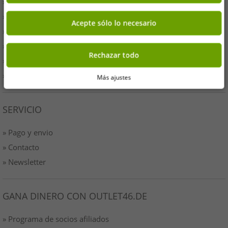
» Tus ventajas
» Productos originales y premios Outlet46
Acepte sólo lo necesario
» Prensa especializada
» Condiciones
Rechazar todo
» Protección de Datos
» Imprimir
Más ajustes
SERVICIO
» Pago y envio
» Contacto
» Newsletter
GANA DINERO CON OUTLET46.DE
» Programa de socios afiliados