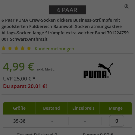
6 Paar PUMA Crew-Socken dickere Business-Strümpfe mit
gepolsterten Fußbereich Baumwoll-Socken atmungsaktive
Alltags-Socken lange Strümpfe extra weicher Bund 701224759
001 Schwarz/Anthrazit
Kundenmeinungen
4,99
€
exkl. MwSt.
UVP
25,00
€
*
Du sparst
20,01
€!
Größe
Bestand
Einzelpreis
Menge
35-38
–
–
Gesamt Stückzahl
0
Summe
0,00 €