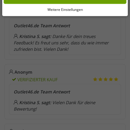
karl-heinz a. sagt:
alles gut wie immer
Weitere Einstellungen
VERIFIZIERTER KAUF
Outlet46.de Team Antwort
Kristina S. sagt:
Danke für dein treues
Feedback! Es freut uns sehr, dass du wie immer
zufrieden bist. Vielen Dank!
Anonym
VERIFIZIERTER KAUF
Outlet46.de Team Antwort
Kristina S. sagt:
Vielen Dank für deine
Bewertung!