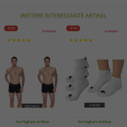
EU Verantwortlicher
PUMA SE
WEITERE INTERESSANTE ARTIKEL
puma Way 1
91074 Herzogenaurach
Deutschland
-87%
-91%
service@puma.com
Verfügbare Größen
Verfügbare Größen