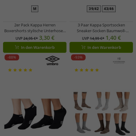
M
39/42
43/46
2er Pack Kappa Herren
3 Paar Kappa Sportsocken
Boxershorts stylische Unterhosen
Sneaker-Socken Baumwoll-
351K1JW AEB Schwarz/Weiß
Strümpfe mit Logo 3112YCW A00
3,30 €
1,40 €
UVP
24,95 €*
UVP
14,99 €*
Weiß
In den Warenkorb
In den Warenkorb
-88%
-93%