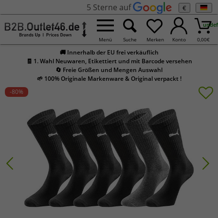
5 Sterne auf
€
undef
Menü
Suche
Merken
Konto
0,00
€
🚚 Innerhalb der EU frei verkäuflich
🧾 1. Wahl Neuwaren, Etikettiert und mit Barcode versehen
🔄 Freie Größen und Mengen Auswahl
🌱 100% Originale Markenware & Original verpackt !
-80
%