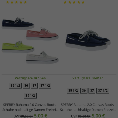
Verfügbare Größen
Verfügbare Größen
35 1/2
36
37
37 1/2
35 1/2
36
37
37 1/2
39 1/2
SPERRY Bahama 2.0 Canvas Boots-
SPERRY Bahama 2.0 Canvas Boots-
Schuhe nachhaltige Damen Freizeit-
Schuhe nachhaltige Damen Freizeit-
Schuhe mit Memory-Schaum Sohle
Schuhe mit Memory-Schaum Sohle
5,00 €
5,00 €
UVP
80,00 €*
UVP
80,00 €*