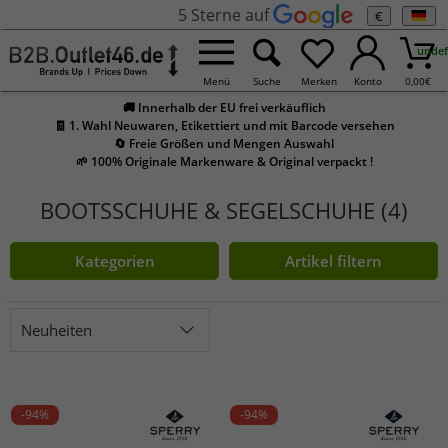
5 Sterne auf
€
undef
Menü
Suche
Merken
Konto
0,00
€
🚚 Innerhalb der EU frei verkäuflich
🧾 1. Wahl Neuwaren, Etikettiert und mit Barcode versehen
🔄 Freie Größen und Mengen Auswahl
🌱 100% Originale Markenware & Original verpackt !
BOOTSSCHUHE & SEGELSCHUHE (4)
Kategorien
Artikel filtern
Neuheiten
-94%
-94%