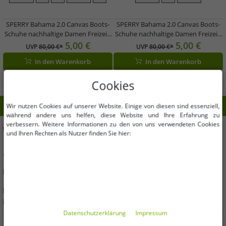
SPERRY Bahama 2.0 Canvas Boots-
SPERRY Bahama 2.0 Canvas Boots-
Schuhe nachhaltige Damen Freizeit-
Schuhe nachhaltige Damen Freizeit-
Schuhe mit Memory-Schaum Sohle
Schuhe mit Memory-Schaum Sohle
5,00 €
5,00 €
UVP
80,00 €*
UVP
80,00 €*
STS88709 Weiß
STS88708 Lime-Grün
In den Warenkorb
In den Warenkorb
Cookies
Wir nutzen Cookies auf unserer Website. Einige von diesen sind essenziell,
während andere uns helfen, diese Website und Ihre Erfahrung zu
verbessern. Weitere Informationen zu den von uns verwendeten Cookies
WIR HELFEN DIR!
und Ihren Rechten als Nutzer finden Sie hier:
Hast Du Fragen oder brauchst Hilfe? Wir beraten Dich gern!
E-Mail:
b2b@outlet46.de
Deine Anfrage wird von Montag bis Freitag in der Regel
innerhalb von 24 Stunden beantwortet
Daten­schutz­erklärung
Impressum