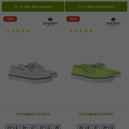
Navy, Weiß, Rosa oder Lime-Grün
STS88706 Navy
In den Warenkorb
In den Warenkorb
-94%
-94%
Verfügbare Größen
Verfügbare Größen
35 1/2
36
37
37 1/2
38
35 1/2
37
39 1/2