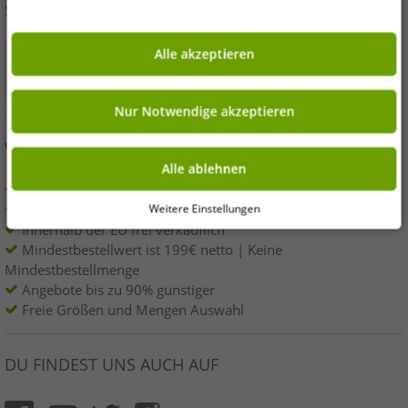
SICHER EINKAUFEN
Alle akzeptieren
Nur Notwendige akzeptieren
VORTEILE
Alle ablehnen
100% Originale Markenware & Original verpackt !
1. Wahl Neuwaren, Etikettiert und mit Barcode versehen.
Weitere Einstellungen
Innerhalb der EU frei verkäuflich
Mindestbestellwert ist 199€ netto | Keine
Mindestbestellmenge
Angebote bis zu 90% günstiger
Freie Größen und Mengen Auswahl
DU FINDEST UNS AUCH AUF