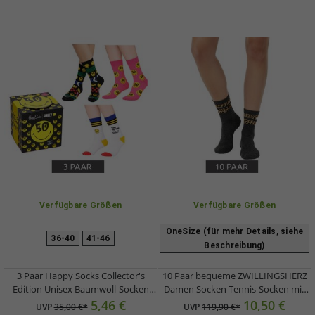
Verfügbare Größen
Verfügbare Größen
OneSize (für mehr Details, siehe
36-40
41-46
Beschreibung)
3 Paar Happy Socks Collector's
10 Paar bequeme ZWILLINGSHERZ
Edition Unisex Baumwoll-Socken
Damen Socken Tennis-Socken mit
Sparpack mit Smiley-Print Alltags-
Leoparden-Muster Alltags-Strümpfe
5,46 €
10,50 €
UVP
35,00 €*
UVP
119,90 €*