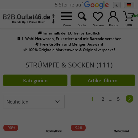
5 Sterne auf
€
undef
Menü
Suche
Merken
Konto
0,00
€
🚚 Innerhalb der EU frei verkäuflich
🧾 1. Wahl Neuwaren, Etikettiert und mit Barcode versehen
🔄 Freie Größen und Mengen Auswahl
🌱 100% Originale Markenware & Original verpackt !
STRÜMPFE & SOCKEN (111)
Kategorien
Artikel filtern
1
2
...
5
Neuheiten
-90%
-94%