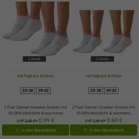
Verfügbare Größen
Verfügbare Größen
35-38
39-42
35-38
39-42
2 Paar Damen Sneaker-Socken mit
2 Paar Damen Sneaker-Socken mit
90 DEN blickdicht & wärmend
90 DEN blickdicht & wärmend
Baumwoll-Socken Weiß/Rosa oder
Baumwoll-Socken Weiß/Rosa
0,99 €
0,60 €
UVP
2,45 €*
UVP
2,45 €*
Weiß/Flieder
In den Warenkorb
In den Warenkorb