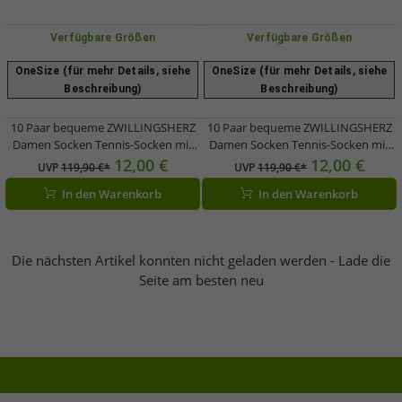
Verfügbare Größen
Verfügbare Größen
OneSize (für mehr Details, siehe
OneSize (für mehr Details, siehe
Beschreibung)
Beschreibung)
10 Paar bequeme ZWILLINGSHERZ
10 Paar bequeme ZWILLINGSHERZ
Damen Socken Tennis-Socken mit
Damen Socken Tennis-Socken mit
Leoparden-Muster Alltags-Strümpfe
Herz-Stickerei Alltags-Strümpfe
12,00 €
12,00 €
UVP
119,90 €*
UVP
119,90 €*
Baumwoll-Socken 4603S K248144
Baumwoll-Socken 4603S K248141
In den Warenkorb
In den Warenkorb
Weiß/Blau
Weiß/Blau
Die nächsten Artikel konnten nicht geladen werden - Lade die
Seite am besten neu