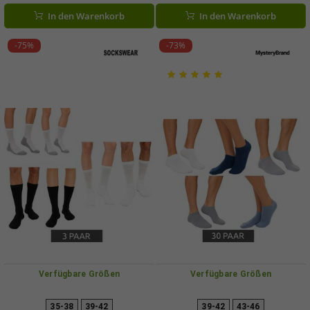
Teddy-Futter 921382 Blau/Lila
Jungen Stopper-Socken mit Sohle
In den Warenkorb
In den Warenkorb
928150 Schwarz/Rot
-75%
-73%
Verfügbare Größen
Verfügbare Größen
35-38
39-42
39-42
43-46