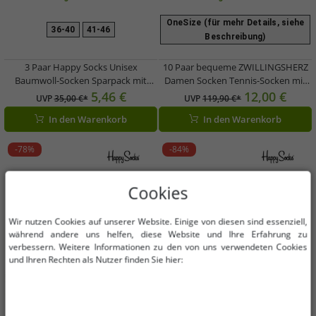
OneSize (für mehr Details, siehe
36-40
41-46
Beschreibung)
3 Paar Happy Socks Unisex
10 Paar bequeme ZWILLINGSHERZ
Baumwoll-Socken Sparpack mit
Damen Socken Tennis-Socken mit
Smiley-Print Alltags-Strümpfe in
Leoparden-Muster Alltags-Strümpfe
5,46 €
12,00 €
UVP
35,00 €*
UVP
119,90 €*
Geschenk-Box Gelb/Schwarz/Blau
Baumwoll-Socken 4603S K248144
In den Warenkorb
In den Warenkorb
oder Schwarz/Pink/Weiß
Weiß/Pink, Weiß/Rot oder
Weiß/Blau
-78%
-84%
Cookies
Wir nutzen Cookies auf unserer Website. Einige von diesen sind essenziell,
während andere uns helfen, diese Website und Ihre Erfahrung zu
verbessern. Weitere Informationen zu den von uns verwendeten Cookies
und Ihren Rechten als Nutzer finden Sie hier: