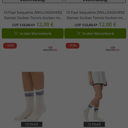
Beschreibung)
Beschreibung)
10 Paar bequeme ZWILLINGSHERZ
10 Paar bequeme ZWILLINGSHERZ
Damen Socken Tennis-Socken mit
Damen Socken Tennis-Socken mit
Leoparden-Muster Alltags-Strümpfe
Leoparden-Muster Alltags-Strümpfe
12,00 €
12,00 €
UVP
119,90 €*
UVP
119,90 €*
Baumwoll-Socken 4603S K248144
Baumwoll-Socken 4603S K248144
In den Warenkorb
In den Warenkorb
Weiß/Pink
Weiß/Rot
-90%
-90%