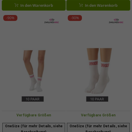
Strümpfe in Geschenk-Box
Baumwoll-Socken 4603S K258183
In den Warenkorb
In den Warenkorb
XATSMI08-9300 Bunt
Grau/Braun
-90%
-90%
Verfügbare Größen
Verfügbare Größen
OneSize (für mehr Details, siehe
OneSize (für mehr Details, siehe