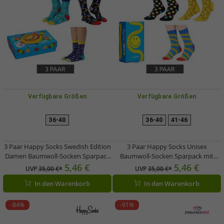
Verfügbare Größen
Verfügbare Größen
36-40
36-40
41-46
3 Paar Happy Socks Swedish Edition
3 Paar Happy Socks Unisex
Damen Baumwoll-Socken Sparpack
Baumwoll-Socken Sparpack mit
Alltags-Strümpfe in Geschenk-Box
Smiley-Print Alltags-Strümpfe in
5,46 €
5,46 €
UVP
35,00 €*
UVP
35,00 €*
XSWE08-6700 Blau/Schwarz
Geschenk-Box XSMY08-6700
In den Warenkorb
In den Warenkorb
Gelb/Schwarz/Blau
-84%
-91%