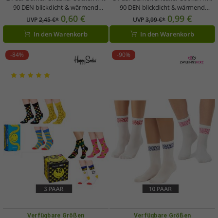
90 DEN blickdicht & wärmend
90 DEN blickdicht & wärmend
Baumwoll-Socken Weiß/Lila
Baumwoll-Socken Weiß
0,60 €
0,99 €
UVP
2,45 €*
UVP
3,99 €*
In den Warenkorb
In den Warenkorb
-84%
-90%
Verfügbare Größen
Verfügbare Größen