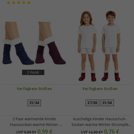
Verfügbare Größen
Verfügbare Größen
31/34
27/30
31/34
2 Paar wärmende Kinder
kuschelige Kinder Hausschuh-
Haussocken warme Winter-
Socken warme Winter-Strümpfe
Strümpfe Stopper-Socken mit
Jugendliche Teenager Mädchen
0,99 €
0,76 €
UVP
9,99 €*
UVP
12,99 €*