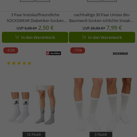
3 Paar kreislauffreundliche
nachhaltige 30 Paar Unisex Bio-
SOCKSWEAR Diabetiker-Socken
Baumwoll-Socken schlichte Sneaker-
Damen und Herren Baumwoll-
Socken Kurz-Socken Strümpfe
2,50 €
7,99 €
UVP
9,99 €*
UVP
29,99 €*
Strümpfe mit Komfortbund Weiß,
Grau/Weiß/Hell-Grau/Hell-
In den Warenkorb
In den Warenkorb
Schwarz oder Weiß/Grau
Blau/Dunkelblau
-83%
-75%