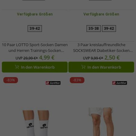
Verfügbare Größen
Verfügbare Größen
39-42
35-38
39-42
10 Paar LOTTO Sport-Socken Damen
3 Paar kreislauffreundliche
und Herren Trainings-Socken
SOCKSWEAR Diabetiker-Socken
Tennis-Strümpfe Baumwoll-Socken
Damen und Herren Baumwoll-
4,99 €
2,50 €
UVP
29,99 €*
UVP
9,99 €*
Weiß, Grau oder Schwarz
Strümpfe mit Komfortbund 7673244
In den Warenkorb
In den Warenkorb
Weiß
-83%
-83%