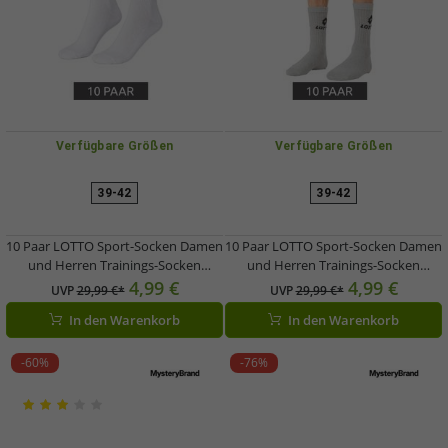
Verfügbare Größen
Verfügbare Größen
39-42
39-42
10 Paar LOTTO Sport-Socken Damen
10 Paar LOTTO Sport-Socken Damen
und Herren Trainings-Socken
und Herren Trainings-Socken
Tennis-Strümpfe Baumwoll-Socken
Tennis-Strümpfe Baumwoll-Socken
4,99 €
4,99 €
UVP
29,99 €*
UVP
29,99 €*
Weiß
8986012 Grau
In den Warenkorb
In den Warenkorb
-60%
-76%