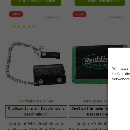
In den Warenkorb
In den Warenkorb
-90%
-90%
Wir nutze
helfen, d
verwendete
Verfügbare Größen
Verfügbare Größen
OneSize (für mehr Details, siehe
OneSize (für mehr Details, siehe
Beschreibung)
Beschreibung)
Cradle of Filth Vinyl Stilvolle
Sublime Stilvolle Band-
walisische Metalband Band-
Brieftasche mit Logo-Schriftzu