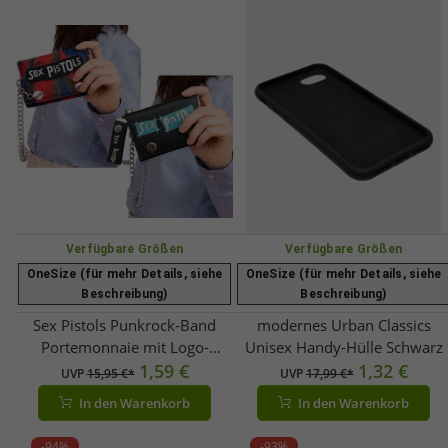
Verfügbare Größen
Verfügbare Größen
OneSize (für mehr Details, siehe
OneSize (für mehr Details, siehe
Beschreibung)
Beschreibung)
Sex Pistols Punkrock-Band
modernes Urban Classics
Portemonnaie mit Logo-
Unisex Handy-Hülle Schwarz
Schriftzug Geldbeutel Blau/Rot
1,59 €
1,32 €
UVP
15,95 €*
UVP
17,99 €*
oder Schwarz/Blau
In den Warenkorb
In den Warenkorb
-94%
-93%