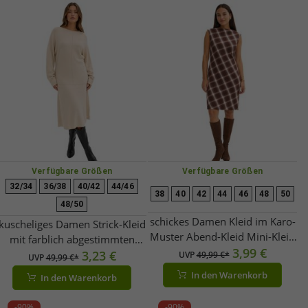
Verfügbare Größen
Verfügbare Größen
32/34
36/38
40/42
44/46
38
40
42
44
46
48
50
48/50
schickes Damen Kleid im Karo-
kuscheliges Damen Strick-Kleid
Muster Abend-Kleid Mini-Kleid
mit farblich abgestimmten
ärmellos 938009 Braun/Weiß
3,99 €
Ziernähten Midi-Kleid 938974
3,23 €
UVP
49,99 €*
UVP
49,99 €*
Sand-Beige
In den Warenkorb
In den Warenkorb
-90%
-90%