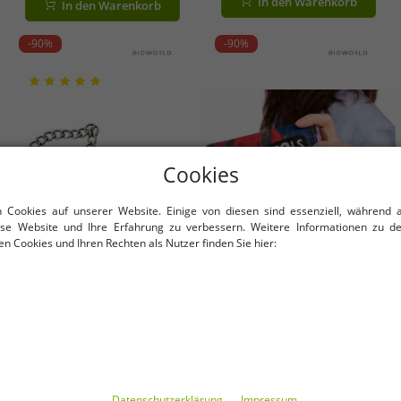
In den Warenkorb
In den Warenkorb
beige/schwarz/rot
-90%
-90%
Cookies
n Cookies auf unserer Website. Einige von diesen sind essenziell, während 
iese Website und Ihre Erfahrung zu verbessern. Weitere Informationen zu d
n Cookies und Ihren Rechten als Nutzer finden Sie hier:
Verfügbare Größen
Verfügbare Größen
OneSize (für mehr Details, siehe
OneSize (für mehr Details, siehe
Beschreibung)
Beschreibung)
Good Charlotte Vinyl Stilvolle
Sex Pistols Punkrock-Band
g
walisische Rockband Band-
Portemonnaie mit Logo-
Daten­schutz­erklärung
Impressum