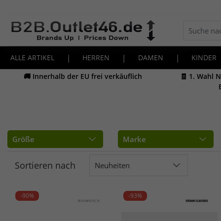
ALLE ARTIKEL
|
HERREN
|
DAMEN
|
KINDER
🚚 Innerhalb der EU frei verkäuflich
🧾 1. Wahl 
Größe
Marke
Sortieren nach
Neuheiten
-90%
-93%