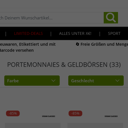
|
LIMITED-DEALS
|
ALLES UNTER X€!
|
SPORT
Neuwaren, Etikettiert und mit
🔄 Freie Größen und Meng
Barcode versehen
PORTEMONNAIES & GELDBÖRSEN (33)
Farbe
Geschlecht
-85%
-85%