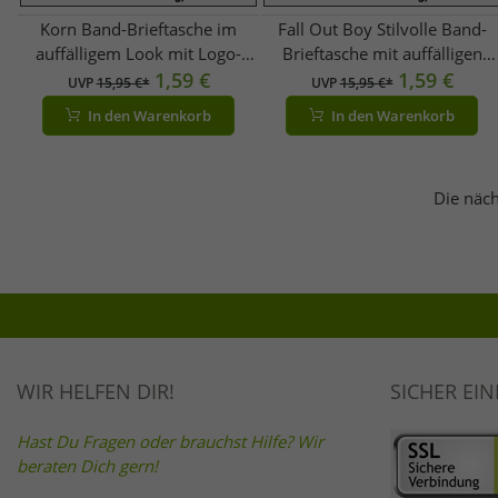
Korn Band-Brieftasche im
Fall Out Boy Stilvolle Band-
auffälligem Look mit Logo-
Brieftasche mit auffälligen
Schriftzug Portemonnaie
1,59 €
Motiv Gothic-Style
1,59 €
UVP
15,95 €*
UVP
15,95 €*
GW108435KRN Silber
Portemonnaie FW108967FOB
In den Warenkorb
In den Warenkorb
Schwarz/Grün
Die näch
WIR HELFEN DIR!
SICHER EI
Hast Du Fragen oder brauchst Hilfe? Wir
beraten Dich gern!