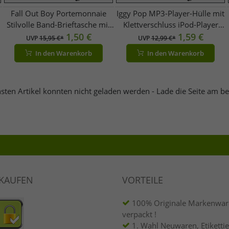
Fall Out Boy Portemonnaie
Iggy Pop MP3-Player-Hülle mit
Stilvolle Band-Brieftasche mit
Klettverschluss iPod-Player
auffälligen Motiv Gothic-Style
1,50 €
11x7x1,5 cm MP3-Schutz Fan-
1,59 €
UVP
15,95 €*
UVP
12,99 €*
FW106079FOB Schwarz/Grau
Zubehör Schwarz/Rot
In den Warenkorb
In den Warenkorb
sten Artikel konnten nicht geladen werden - Lade die Seite am b
NKAUFEN
VORTEILE
100% Originale Markenware
verpackt !
1. Wahl Neuwaren, Etikettie