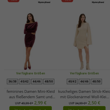
Verfügbare Größen
Verfügbare Größen
36/38
40/42
44/46
48/50
40/42
44/46
48/50
feminines Damen Mini-Kleid
kuscheliges Damen Strick-Klei
aus fließendem Samt und
mit Glockenärmel Woll-Kleid
Glitzer Abend-Kleid 942820
2,99 €
Mini-Kleid 922959 Sand-Beige
2,50 €
UVP
49,99 €*
UVP
34,99 €*
Wein-Rot