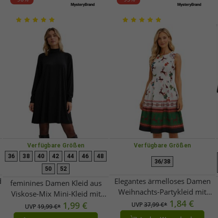
Verfügbare Größen
Verfügbare Größen
36
38
40
42
44
46
48
36/38
50
52
d
Elegantes ärmelloses Damen
feminines Damen Kleid aus
Weihnachts-Partykleid mit
Viskose-Mix Mini-Kleid mit
festlichem Print und
1,84 €
aufgesetzten Seitentaschen
1,99 €
UVP
37,99 €*
UVP
19,99 €*
ausgestelltem Rock 967618
Ausgeh-Kleid 955000 Schwarz