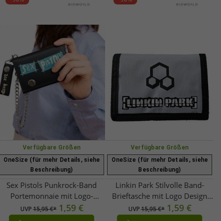
Verfügbare Größen
Verfügbare Größen
OneSize (für mehr Details, siehe
OneSize (für mehr Details, siehe
Beschreibung)
Beschreibung)
Sex Pistols Punkrock-Band
Linkin Park Stilvolle Band-
Portemonnaie mit Logo-
Brieftasche mit Logo Design
Schriftzug Geldbeutel
1,59 €
Portemonnaie Grau
1,59 €
UVP
15,95 €*
UVP
15,95 €*
Schwarz/Blau