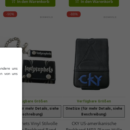
In den Warenkorb
In den Warenkorb
-90%
-88%
andere uns
en von uns
Verfügbare Größen
Verfügbare Größen
OneSize (für mehr Details, siehe
OneSize (für mehr Details, siehe
Beschreibung)
Beschreibung)
Lostprophets Vinyl Stilvolle
CKY US-amerikanische
walisische Rockband Band-
Rockband MP3-Player-Hülle