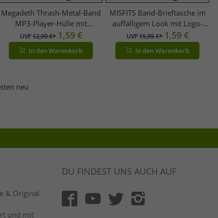
Megadeth Thrash-Metal-Band
MISFITS Band-Brieftasche im
MP3-Player-Hülle mit
auffälligem Look mit Logo-
Klettverschluss iPod-Player
1,59 €
Schriftzug GW108457MIS
1,59 €
UVP
12,99 €*
UVP
15,95 €*
11x7x1,5 cm MP3-Schutz
Silber
In den Warenkorb
In den Warenkorb
Schwarz
esten neu
DU FINDEST UNS AUCH AUF
 & Original
rt und mit