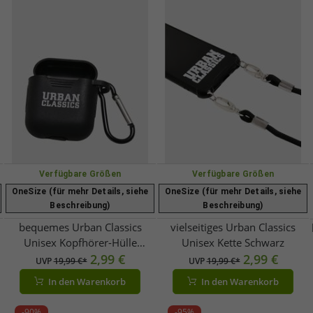
Verfügbare Größen
Verfügbare Größen
OneSize (für mehr Details, siehe
OneSize (für mehr Details, siehe
Beschreibung)
Beschreibung)
bequemes Urban Classics
vielseitiges Urban Classics
Unisex Kopfhörer-Hülle
Unisex Kette Schwarz
Schwarz
2,99 €
2,99 €
UVP
19,99 €*
UVP
19,99 €*
In den Warenkorb
In den Warenkorb
-90%
-95%