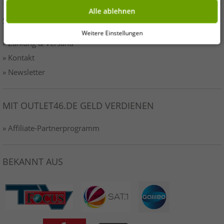
Alle ablehnen
SERVICE
Weitere Einstellungen
» Zahlung & Versand
» Kontakt
» Newsletter
MIT OUTLET46.DE GELD VERDIENEN
» Affiliate-Partnerprogramm
BEKANNT AUS