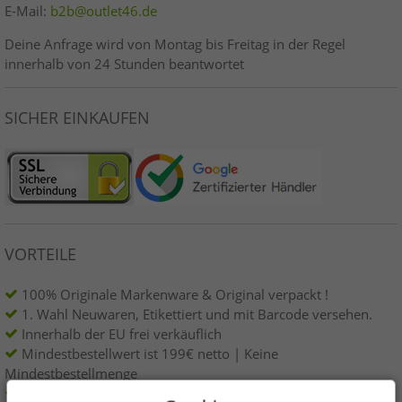
E-Mail:
b2b@outlet46.de
Deine Anfrage wird von Montag bis Freitag in der Regel
innerhalb von 24 Stunden beantwortet
SICHER EINKAUFEN
VORTEILE
100% Originale Markenware & Original verpackt !
1. Wahl Neuwaren, Etikettiert und mit Barcode versehen.
Innerhalb der EU frei verkäuflich
Mindestbestellwert ist 199€ netto | Keine
Mindestbestellmenge
Angebote bis zu 90% günstiger