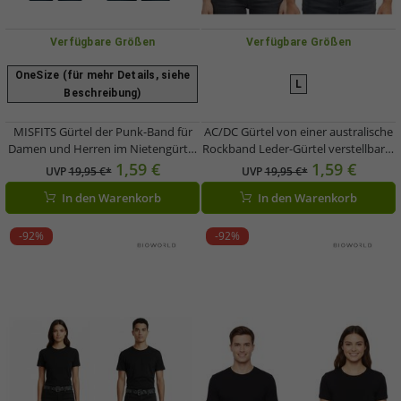
Verfügbare Größen
Verfügbare Größen
OneSize (für mehr Details, siehe
L
Beschreibung)
MISFITS Gürtel der Punk-Band für
AC/DC Gürtel von einer australische
Damen und Herren im Nietengürtel
Rockband Leder-Gürtel verstellbarer
Look mit Totenkopf Freizeit-Gürtel
Freizeit-Gürtel Schwarz
1,59 €
1,59 €
UVP
19,95 €*
UVP
19,95 €*
Schwarz
In den Warenkorb
In den Warenkorb
-92%
-92%