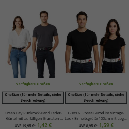
Verfügbare Größen
Verfügbare Größen
OneSize (für mehr Details, siehe
OneSize (für mehr Details, siehe
Beschreibung)
Beschreibung)
Green Day Punkrock-Band Leder-
Guns N' Roses Gürtel im Vintage-
Gürtel mit auffälligen Granaten-
Look Einheitsgröße 100cm mit Logo-
Grafiken Freizeit-Gürtel 106.5cm
Schriftzug Freizeit-Gürtel
1,42 €
1,59 €
UVP
19,95 €*
UVP
8,95 €*