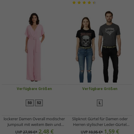
Verfügbare Größen
Verfügbare Größen
50
52
L
lockerer Damen Overall modischer
Slipknot Gürtel für Damen oder
Jumpsuit mit weitem Bein und
Herren stylischer Leder-Gürtel
Bindegürtel Silvester Einteiler
Freizeit-Gürtel Olivgrün
2,48 €
1,59 €
UVP
27,99 €*
UVP
19,95 €*