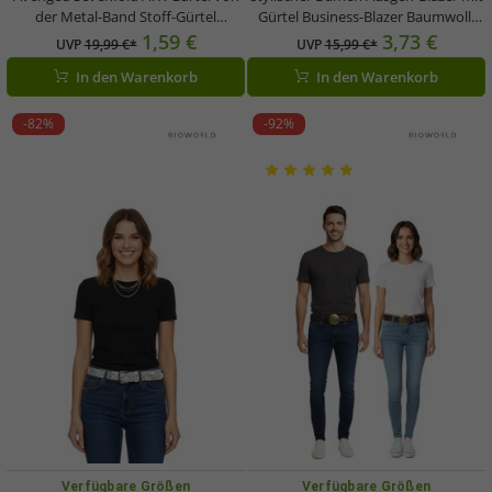
der Metal-Band Stoff-Gürtel
Gürtel Business-Blazer Baumwoll-
Totenkopf mit Stahlhelm und
Blazer 959825 Rosa
1,59 €
3,73 €
UVP
19,99 €*
UVP
15,99 €*
Fledermausflügel Alltags-Gürtel für
In den Warenkorb
In den Warenkorb
Damen und Herren ca. 126cm mit
Band-Schriftzug BT111786ASF0 Oliv-
Grün
-82%
-92%
Verfügbare Größen
Verfügbare Größen