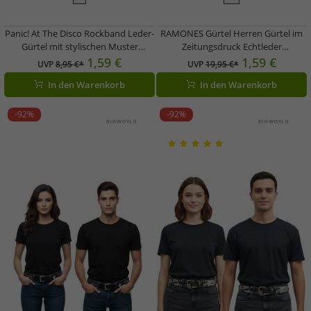
Panic! At The Disco Rockband Leder-
RAMONES Gürtel Herren Gürtel im
Gürtel mit stylischen Muster
Zeitungsdruck Echtleder
Freizeit-Gürtel Weiß/Grau
BT106126RAM3 Weiß
1,59 €
1,59 €
UVP
8,95 €*
UVP
19,95 €*
In den Warenkorb
In den Warenkorb
-92%
-92%