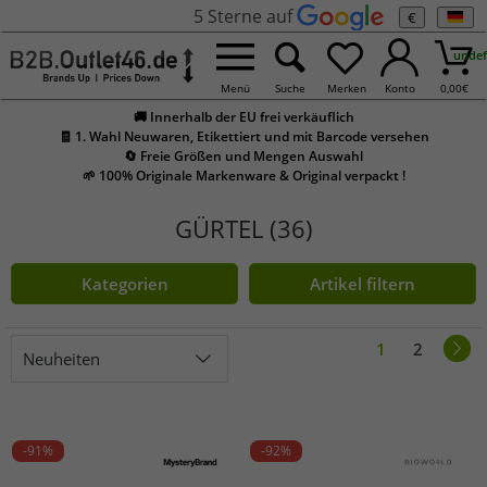
5 Sterne auf
€
undef
Menü
Suche
Merken
Konto
0,00
€
🚚 Innerhalb der EU frei verkäuflich
🧾 1. Wahl Neuwaren, Etikettiert und mit Barcode versehen
🔄 Freie Größen und Mengen Auswahl
🌱 100% Originale Markenware & Original verpackt !
GÜRTEL (36)
Kategorien
Artikel filtern
1
2
Neuheiten
-91%
-92%