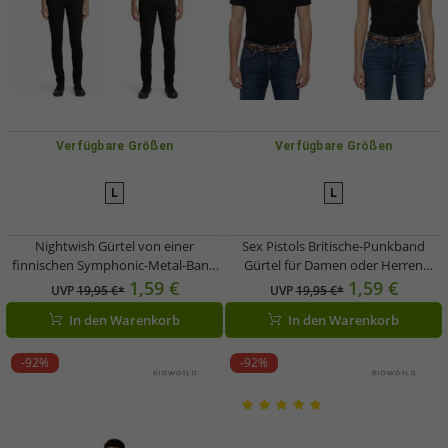
Verfügbare Größen
Verfügbare Größen
L
L
Nightwish Gürtel von einer
Sex Pistols Britische-Punkband
finnischen Symphonic-Metal-Band
Gürtel für Damen oder Herren
Leder-Gürtel verstellbarer Freizeit-
stylischer Leder-Gürtel Freizeit-
1,59 €
1,59 €
UVP
19,95 €*
UVP
19,95 €*
Gürtel Schwarz
Gürtel Schwarz
In den Warenkorb
In den Warenkorb
-92%
-92%