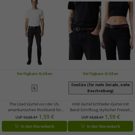
Verfügbare Größen
Verfügbare Größen
OneSize (für mehr Details, siehe
L
Beschreibung)
The Used Gürtel von der US-
HIM Gürtel Echtleder-Gürtel mit
amerikanischen Rockband für
Band-Schriftzug stylischer Freizeit-
Herren Leder-Gürtel verstellbarer
Gürtel Länge 110cm Schwarz/Lila
1,59 €
1,59 €
UVP
19,95 €*
UVP
19,95 €*
Freizeit-Gürtel Schwarz
In den Warenkorb
In den Warenkorb