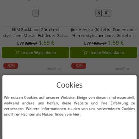
L
S
XL
HIM Rockband Gürtel mit
Jimi Hendrix Gürtel für Damen oder
stylischem Muster Echtleder-Gürtel
Herren stylischer Leder-Gürtel mit
Fan-Artikel BT106248HIM4
Logo-Schnalle Freizeit-Gürtel Braun
1,59 €
1,59 €
UVP
8,95 €*
UVP
19,95 €*
Weiß/Schwarz
In den Warenkorb
In den Warenkorb
-82%
-82%
Cookies
Wir nutzen Cookies auf unserer Website. Einige von diesen sind essenziell,
während andere uns helfen, diese Website und Ihre Erfahrung zu
verbessern. Weitere Informationen zu den von uns verwendeten Cookies
und Ihren Rechten als Nutzer finden Sie hier: