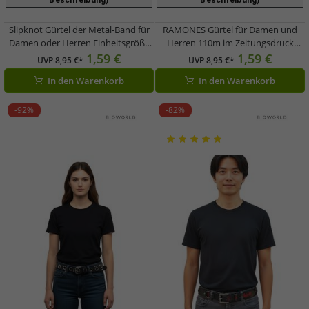
Beschreibung)
Beschreibung)
Slipknot Gürtel der Metal-Band für
RAMONES Gürtel für Damen und
Damen oder Herren Einheitsgröße
Herren 110m im Zeitungsdruck
95cm verstellbarer Freizeit-Gürtel
BT106126RAM4 Weiß
1,59 €
1,59 €
UVP
8,95 €*
UVP
8,95 €*
BT105771SLP Schwarz/Rot
In den Warenkorb
In den Warenkorb
-92%
-82%