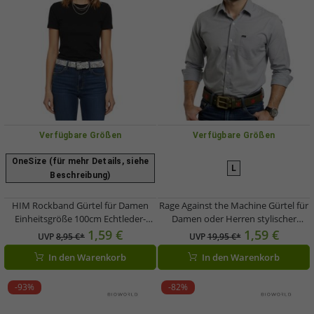
Verfügbare Größen
Verfügbare Größen
OneSize (für mehr Details, siehe
L
Beschreibung)
HIM Rockband Gürtel für Damen
Rage Against the Machine Gürtel für
Einheitsgröße 100cm Echtleder-
Damen oder Herren stylischer
Gürtel mit durchgehendem Muster
Leder-Gürtel Freizeit-Gürtel
1,59 €
1,59 €
UVP
8,95 €*
UVP
19,95 €*
BT106248HIM3 Weiß/Schwarz
BT102814RAT4 Braun
In den Warenkorb
In den Warenkorb
-93%
-82%