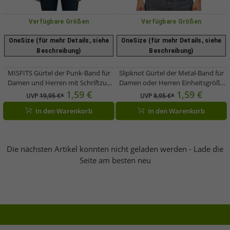
Verfügbare Größen
Verfügbare Größen
OneSize (für mehr Details, siehe
OneSize (für mehr Details, siehe
Beschreibung)
Beschreibung)
MISFITS Gürtel der Punk-Band für
Slipknot Gürtel der Metal-Band für
Damen und Herren mit Schriftzug
Damen oder Herren Einheitsgröße
und Nieten Freizeit-Gürtel
100cm verstellbarer Freizeit-Gürtel
1,59 €
1,59 €
UVP
19,95 €*
UVP
8,95 €*
BT105931MIS3 Schwarz/Weiß
BT111166SLP4 Schwarz
In den Warenkorb
In den Warenkorb
Die nächsten Artikel konnten nicht geladen werden - Lade die
Seite am besten neu