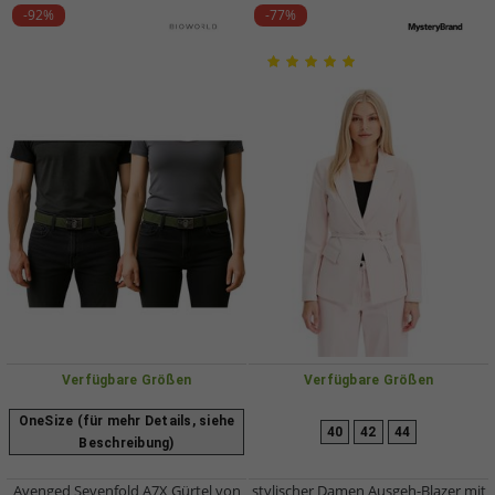
-92%
-77%
Verfügbare Größen
Verfügbare Größen
OneSize (für mehr Details, siehe
40
42
44
Beschreibung)
Avenged Sevenfold A7X Gürtel von
stylischer Damen Ausgeh-Blazer mit