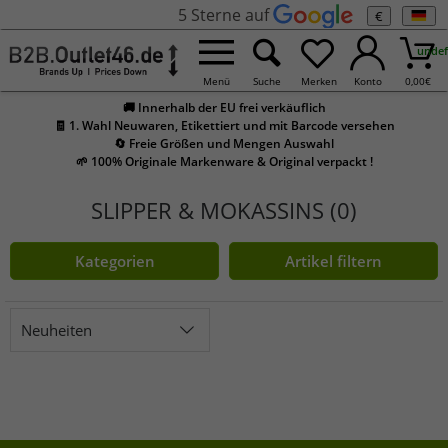
5 Sterne auf
€
undef
Menü
Suche
Merken
Konto
0,00
€
🚚 Innerhalb der EU frei verkäuflich
🧾 1. Wahl Neuwaren, Etikettiert und mit Barcode versehen
🔄 Freie Größen und Mengen Auswahl
🌱 100% Originale Markenware & Original verpackt !
SLIPPER & MOKASSINS (0)
Kategorien
Artikel filtern
Neuheiten