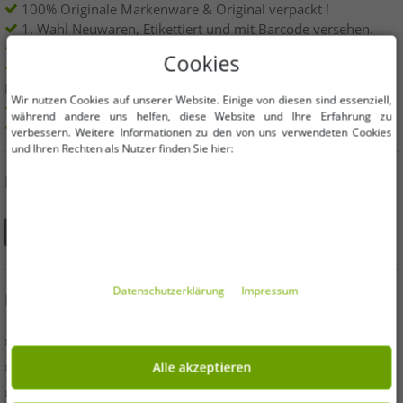
100% Originale Markenware & Original verpackt !
1. Wahl Neuwaren, Etikettiert und mit Barcode versehen.
Innerhalb der EU frei verkäuflich
Cookies
Mindestbestellwert ist 199€ netto | Keine
Mindestbestellmenge
Wir nutzen Cookies auf unserer Website. Einige von diesen sind essenziell,
Angebote bis zu 90% günstiger
während andere uns helfen, diese Website und Ihre Erfahrung zu
Freie Größen und Mengen Auswahl
verbessern. Weitere Informationen zu den von uns verwendeten Cookies
und Ihren Rechten als Nutzer finden Sie hier:
DU FINDEST UNS AUCH AUF
Daten­schutz­erklärung
Impressum
INFORMATIONEN
» Unternehmen
» Ihre Vorteile
Alle akzeptieren
» Originalware und Auszeichnungen Outlet46