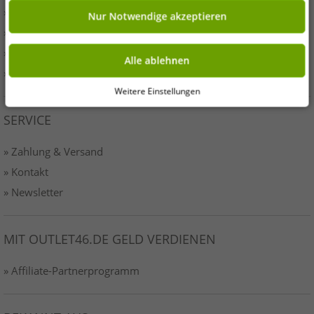
» Presse
Nur Notwendige akzeptieren
» AGB
» Datenschutz
Alle ablehnen
» Impressum-o46
Weitere Einstellungen
SERVICE
» Zahlung & Versand
» Kontakt
» Newsletter
MIT OUTLET46.DE GELD VERDIENEN
» Affiliate-Partnerprogramm