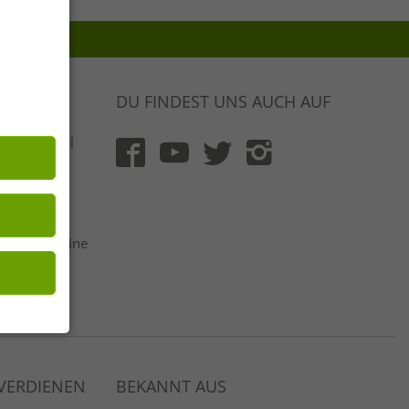
DU FINDEST UNS AUCH AUF
 & Original
rt und mit
flich
 netto | Keine
ger
Auswahl
 VERDIENEN
BEKANNT AUS