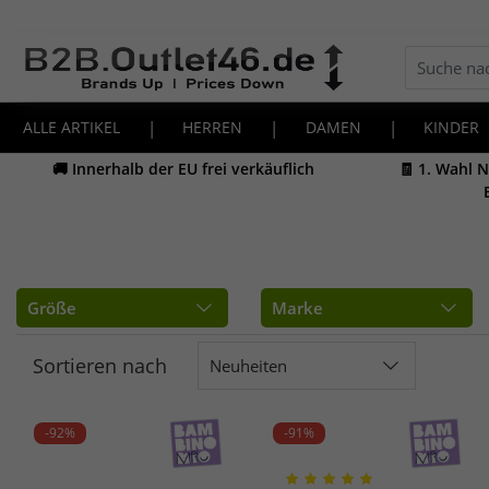
ALLE ARTIKEL
|
HERREN
|
DAMEN
|
KINDER
🚚 Innerhalb der EU frei verkäuflich
🧾 1. Wahl 
Größe
Marke
Sortieren nach
Neuheiten
-92%
-91%