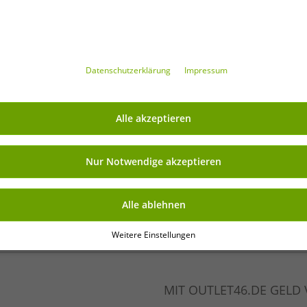
Daten­schutz­erklärung
Impressum
NKAUFEN
VORTEILE
100% Originale Markenware
Alle akzeptieren
verpackt !
1. Wahl Neuwaren, Etikettie
Barcode versehen.
Nur Notwendige akzeptieren
Innerhalb der EU frei verkäu
Mindestbestellwert ist 199€
Mindestbestellmenge
Alle ablehnen
Angebote bis zu 90% günsti
Freie Größen und Mengen 
Weitere Einstellungen
MIT OUTLET46.DE GELD