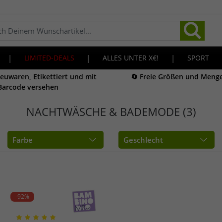
|
LIMITED-DEALS
|
ALLES UNTER X€!
|
SPORT
Neuwaren, Etikettiert und mit
🔄 Freie Größen und Meng
Barcode versehen
NACHTWÄSCHE & BADEMODE (3)
Farbe
Geschlecht
-92%