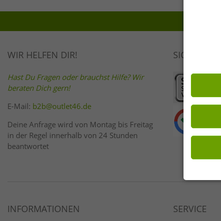
Tier-Print
WIR HELFEN DIR!
SICHER EI
Hast Du Fragen oder brauchst Hilfe? Wir
beraten Dich gern!
E-Mail:
b2b@outlet46.de
Deine Anfrage wird von Montag bis Freitag
in der Regel innerhalb von 24 Stunden
beantwortet
INFORMATIONEN
SERVICE