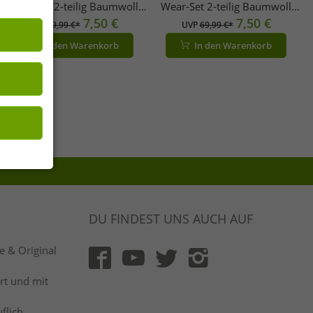
Wear-Set 2-teilig Baumwoll
Wear-Set 2-teilig Baumwoll
Sweater & Jogginghose mit
7,50 €
Sweat-Jacke & Jogginghose mit
7,50 €
UVP
69,99 €*
UVP
69,99 €*
Logo-Schriftzug AF74 Grau
Logo-Schriftzug AF73 Grau
In den Warenkorb
In den Warenkorb
meliert/Dunkelblau/Weiß
meliert/Dunkelblau/Weiß
DU FINDEST UNS AUCH AUF
 & Original
rt und mit
flich