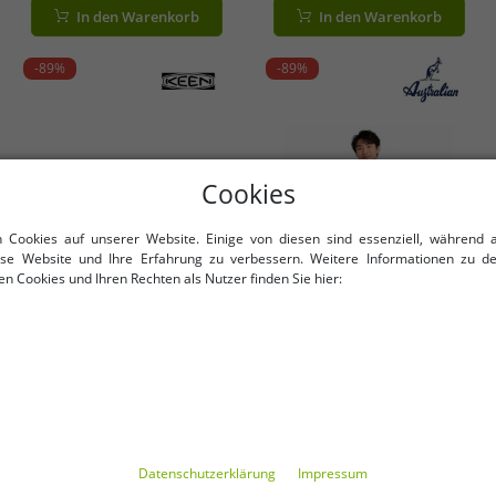
Jogginghose mit Logo-
Schuhe 1026406 Beige
In den Warenkorb
In den Warenkorb
Schriftzug AF69 Schwarz
-89%
-89%
Cookies
n Cookies auf unserer Website. Einige von diesen sind essenziell, während 
iese Website und Ihre Erfahrung zu verbessern. Weitere Informationen zu d
n Cookies und Ihren Rechten als Nutzer finden Sie hier:
Verfügbare Größen
Verfügbare Größen
40 1/2
42
43
M
L
XL
XXL
Daten­schutz­erklärung
Impressum
Moderne KEEN UNEEK PLT
Australian Herren Lounge-