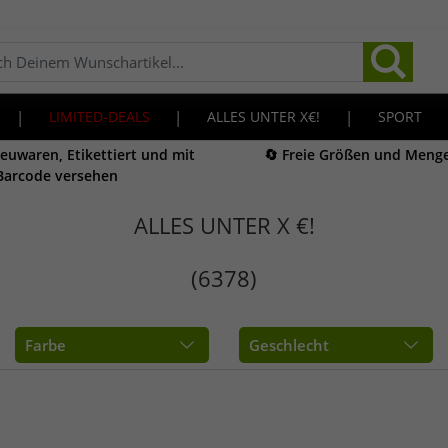
|
LIMITED-DEALS
|
ALLES UNTER X€!
|
SPORT
Neuwaren, Etikettiert und mit
🔄 Freie Größen und Meng
Barcode versehen
ALLES UNTER X €!
(6378)
Farbe
Geschlecht