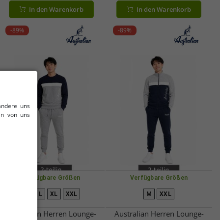
Schuhe 1030108 Pink
Freizeitsandalen mit
In den Warenkorb
In den Warenkorb
innovativem Zwei-Kordel-
Design 1030338 Champagne
-89%
-89%
Gold/Star White
andere uns
en von uns
Verfügbare Größen
Verfügbare Größen
M
L
XL
XXL
M
XXL
Australian Herren Lounge-
Australian Herren Lounge-