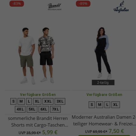
-83%
-89%
Verfügbare Größen
Verfügbare Größen
S
M
L
XL
XXL
3XL
S
M
L
XL
4XL
5XL
6XL
7XL
Moderner Australian Damen 2
sommerliche Brandit Herren
teiliger Homewear- & Freizeit-
Shorts mit Cargo-Taschen
Jogginganzug mit Sweatshirt &
7,50 €
Baumwoll-Hose BD2019 in
5,99 €
UVP
69,99 €*
UVP
35,99 €*