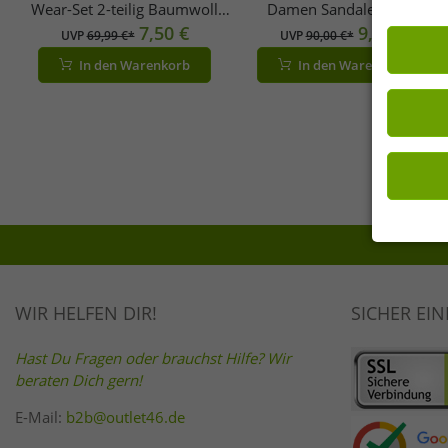
Wear-Set 2-teilig Baumwoll
Damen Sandalen EVA-
Half-Zip-Pullover &
7,50 €
Innensohle mit
9,00 €
UVP
69,99 €*
UVP
90,00 €*
Jogginghose mit Logo-
Fußgewölbeunterstützung
In den Warenkorb
In den Warenkorb
Schriftzug AF72 Schwarz
Sommer-Schuhe 1028557
Grau/Grün
WIR HELFEN DIR!
SICHER EI
Hast Du Fragen oder brauchst Hilfe? Wir
beraten Dich gern!
E-Mail:
b2b@outlet46.de