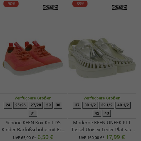
-90%
-89%
Verfügbare Größen
Verfügbare Größen
24
25/26
27/28
29
30
37
38 1/2
39 1/2
40 1/2
31
42
43
Schöne KEEN Knx Knit DS
Moderne KEEN UNEEK PLT
Kinder Barfußschuhe mit Eco
Tassel Unisex Leder Plateau-
Anti-Odor-Technologie Freizeit-
6,50 €
Sandalen – Stylische
17,99 €
UVP
65,00 €*
UVP
160,00 €*