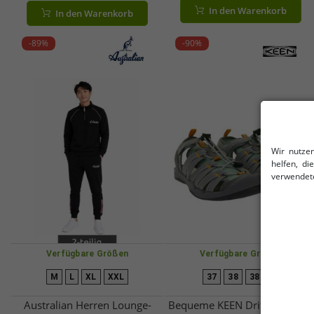
Jogginghose AF 44 in
Khaki oder Schwarz
In den Warenkorb
In den Warenkorb
Schwarz/Hellblau
-89%
-90%
Wir nutze
helfen, d
verwendete
Verfügbare Größen
Verfügbare Größen
M
L
XL
XXL
37
38
38 1/2
Australian Herren Lounge-
Bequeme KEEN Drift Creek H2