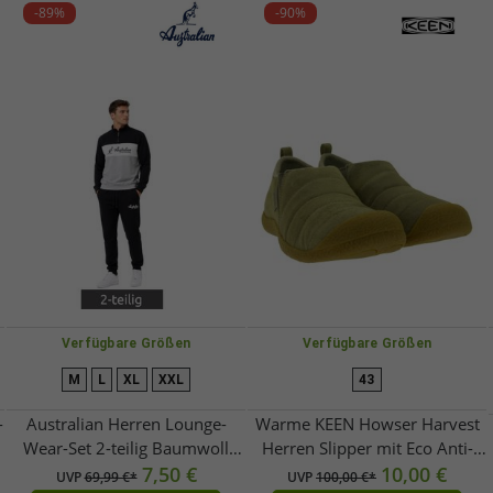
-89%
-90%
Verfügbare Größen
Verfügbare Größen
M
L
XL
XXL
43
-
Australian Herren Lounge-
Warme KEEN Howser Harvest
Wear-Set 2-teilig Baumwoll
Herren Slipper mit Eco Anti-
Half-Zip-Pullover &
7,50 €
Odor-Technologie Echtleder-
10,00 €
UVP
69,99 €*
UVP
100,00 €*