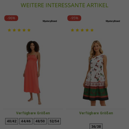
WEITERE INTERESSANTE ARTIKEL
Werner-Otto-Straße 1-7
22179 Hamburg
Deutschland
-96%
-95%
customer-service@aproductz.com
Verfügbare Größen
Verfügbare Größen
40/42
44/46
48/50
52/54
36/38