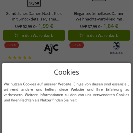
56/58
Gemütliches Damen Nacht-Kleid
Elegantes ärmelloses Damen
mit Smockdetails Pyjama
Weihnachts-Partykleid mit
Nachthemd Baumwoll-Kleid
festlichem Print und ausgestelltem
1,99 €
1,84 €
UVP
52,99 €*
UVP
37,99 €*
912155 Rot
Rock 967618 beige/schwarz/rot
In den Warenkorb
In den Warenkorb
-98%
-96%
Cookies
Wir nutzen Cookies auf unserer Website. Einige von diesen sind essenziell,
während andere uns helfen, diese Website und Ihre Erfahrung zu
verbessern. Weitere Informationen zu den von uns verwendeten Cookies
und Ihren Rechten als Nutzer finden Sie hier: