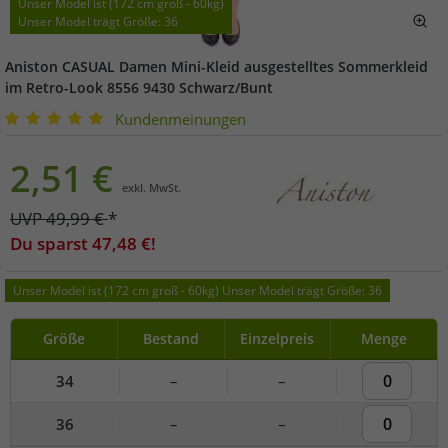
Unser Model ist (172 cm groß - 60kg)
Unser Model trägt Größe: 36
Aniston CASUAL Damen Mini-Kleid ausgestelltes Sommerkleid
im Retro-Look 8556 9430 Schwarz/Bunt
Kundenmeinungen
2,51
€
exkl. MwSt.
UVP
49,99
€
*
Du sparst
47,48
€!
Unser Model ist (172 cm groß - 60kg) Unser Model trägt Größe: 36
Größe
Bestand
Einzelpreis
Menge
34
–
–
36
–
–