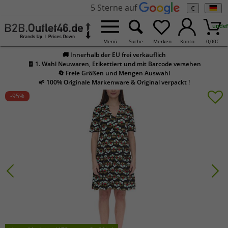
5 Sterne auf
€
undef
Menü
Suche
Merken
Konto
0,00
€
🚚 Innerhalb der EU frei verkäuflich
🧾 1. Wahl Neuwaren, Etikettiert und mit Barcode versehen
🔄 Freie Größen und Mengen Auswahl
🌱 100% Originale Markenware & Original verpackt !
-95
%