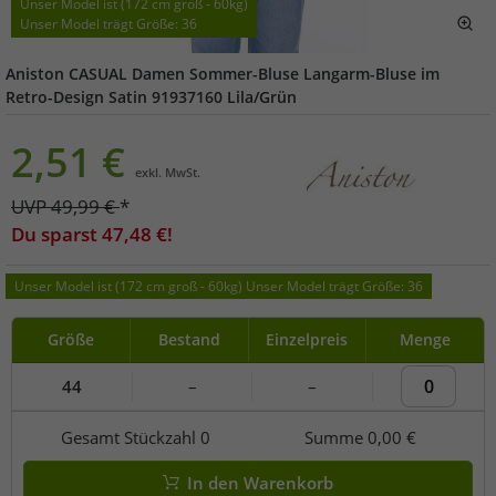
Unser Model ist (172 cm groß - 60kg)
Unser Model trägt Größe: 36
Aniston CASUAL Damen Sommer-Bluse Langarm-Bluse im
Retro-Design Satin 91937160 Lila/Grün
2,51
€
exkl. MwSt.
UVP
49,99
€
*
Du sparst
47,48
€!
Unser Model ist (172 cm groß - 60kg) Unser Model trägt Größe: 36
Größe
Bestand
Einzelpreis
Menge
44
–
–
Gesamt Stückzahl
0
Summe
0,00 €
In den Warenkorb