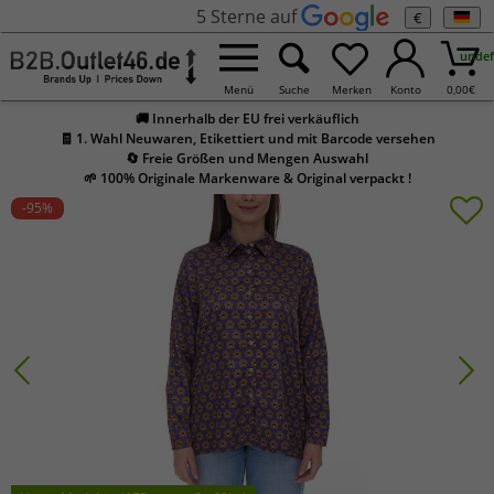
5 Sterne auf
€
undef
Menü
Suche
Merken
Konto
0,00
€
🚚 Innerhalb der EU frei verkäuflich
🧾 1. Wahl Neuwaren, Etikettiert und mit Barcode versehen
🔄 Freie Größen und Mengen Auswahl
🌱 100% Originale Markenware & Original verpackt !
-95
%