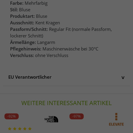
Farbe:
Mehrfarbig
Stil:
Bluse
Produktart:
Bluse
Ausschnitt:
Kent Kragen
Passform/Schnitt:
Regular Fit (normale Passform,
lockerer Schnitt)
Ärmellänge:
Langarm
Pflegehinweis:
Maschinenwäsche bei 30°C
Verschluss:
ohne Verschluss
EU Verantwortlicher
EU Verantwortlicher
AproductZ GmbH
WEITERE INTERESSANTE ARTIKEL
Werner-Otto-Straße 1-7
22179 Hamburg
Deutschland
-92%
-97%
customer-service@aproductz.com