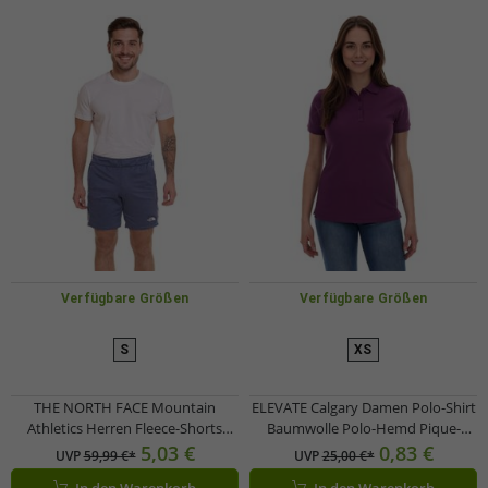
Verfügbare Größen
Verfügbare Größen
S
XS
THE NORTH FACE Mountain
ELEVATE Calgary Damen Polo-Shirt
Athletics Herren Fleece-Shorts
Baumwolle Polo-Hemd Pique-
sportliche Sommer-Hose mit
Strick 200 g/m² 3808138 Lila
5,03 €
0,83 €
UVP
59,99 €*
UVP
25,00 €*
Eingrifftaschen NF0A82300EA1
In den Warenkorb
In den Warenkorb