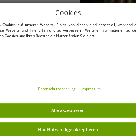
Cookies
n Cookies auf unserer Website. Einige von diesen sind essenziell, während 
iese Website und Ihre Erfahrung zu verbessern. Weitere Informationen zu d
n Cookies und Ihren Rechten als Nutzer finden Sie hier:
Verfügbare Größen
Verfügbare Größen
e (für mehr Details, siehe
OneSize (für mehr Details
Daten­schutz­erklärung
Impressum
Beschreibung)
Beschreibung)
ve Now Herren Eau de Parfum
Lattafa Qaed Al Fursan Uni
ch-holziges Duft-Spray Parfüm
Parfum Intensiver orientalis
Alle akzeptieren
100ml Schwarz
11,99 €
Duft für Damen und Her
10,00
VP
29,90 €*
UVP
25,00 €*
Schwarz/Gold
In den Warenkorb
In den Warenkor
Nur Notwendige akzeptieren