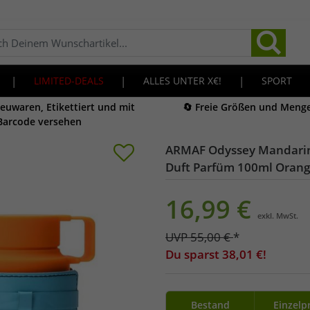
|
LIMITED-DEALS
|
ALLES UNTER X€!
|
SPORT
Neuwaren, Etikettiert und mit
🔄 Freie Größen und Meng
Barcode versehen
ARMAF Odyssey Mandarin 
Duft Parfüm 100ml Orang
16,99
€
exkl. MwSt.
UVP
55,00
€
*
Du sparst
38,01
€!
Bestand
Einzelp