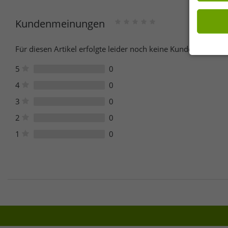
Kundenmeinungen
Für diesen Artikel erfolgte leider noch keine Kundenbewertu
5
0
4
0
3
0
2
0
1
0