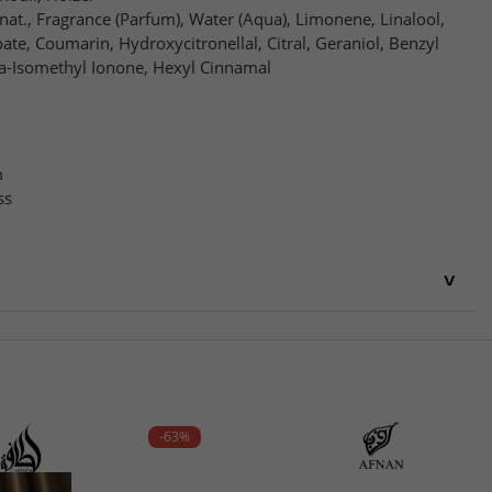
enat., Fragrance (Parfum), Water (Aqua), Limonene, Linalool,
oate, Coumarin, Hydroxycitronellal, Citral, Geraniol, Benzyl
pha-Isomethyl Ionone, Hexyl Cinnamal
m
ss
-63%