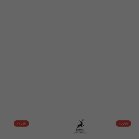
-75%
-60%