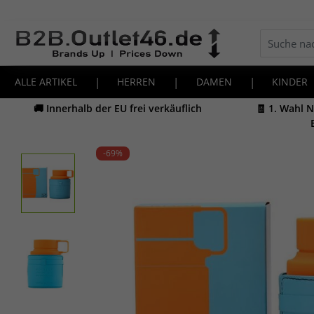
ALLE ARTIKEL
|
HERREN
|
DAMEN
|
KINDER
🚚 Innerhalb der EU frei verkäuflich
🧾 1. Wahl 
-69
%