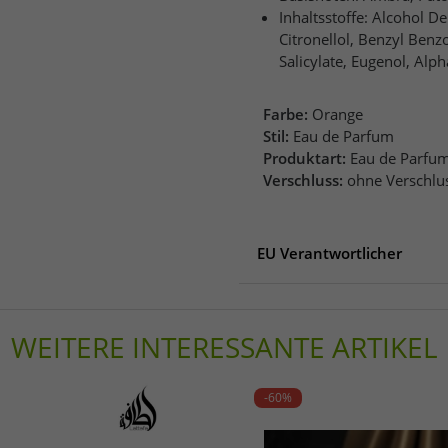
Inhaltsstoffe: Alcohol D
Citronellol, Benzyl Benz
Salicylate, Eugenol, Al
Farbe:
Orange
Stil:
Eau de Parfum
Produktart:
Eau de Parfu
Verschluss:
ohne Verschlu
EU Verantwortlicher
EU Verantwortlicher
Zimowo Str 8
WEITERE INTERESSANTE ARTIKEL
05515 Nowa Iwiczna
Polen
support@armafusa.com
-60%
Telefon: 832-224-2020