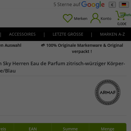
5 Sterne auf
€
undefi
Merken
Konto
0,00
€
|
ACCESSOIRES
|
LETZTE GRÖSSE
|
MARKEN A-Z
en Auswahl
🌱 100% Originale Markenware & Original
verpackt !
Sky Herren Eau de Parfum zitrisch-würziger Körper-
e/Blau
reis
EAN
Summe
Menge