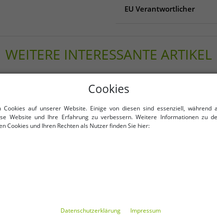
EU Verantwortlicher
EU Verantwortlicher
Kurt Kölln GmbH
WEITERE INTERESSANTE ARTIKEL
Modering 3
22457 Hamburg
Deutschland
-89%
info@kurtkoelln.de
Cookies
n Cookies auf unserer Website. Einige von diesen sind essenziell, während 
iese Website und Ihre Erfahrung zu verbessern. Weitere Informationen zu d
n Cookies und Ihren Rechten als Nutzer finden Sie hier:
Daten­schutz­erklärung
Impressum