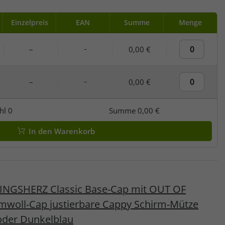
Einzelpreis
EAN
Summe
Menge
–
0,00 €
–
–
0,00 €
–
hl
0
Summe
0,00 €
In den Warenkorb
LINGSHERZ Classic Base-Cap mit OUT OF
mwoll-Cap justierbare Cappy Schirm-Mütze
oder Dunkelblau