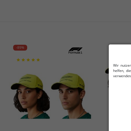
-89%
-89%
Wir nutze
helfen, d
verwendete