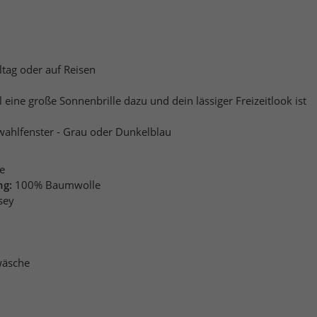
ltag oder auf Reisen
eine große Sonnenbrille dazu und dein lässiger Freizeitlook ist
wahlfenster - Grau oder Dunkelblau
e
ng:
100% Baumwolle
sey
äsche