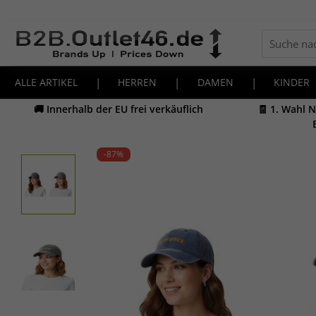
ALLE ARTIKEL
|
HERREN
|
DAMEN
|
KINDER
🚚 Innerhalb der EU frei verkäuflich
🧾 1. Wahl 
-87
%