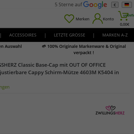
5 Sterne auf
€
undefi
Merken
Konto
0,00
€
|
ACCESSOIRES
|
LETZTE GRÖSSE
|
MARKEN A-Z
en Auswahl
🌱 100% Originale Markenware & Original
verpackt !
GSHERZ Classic Base-Cap mit OUT OF OFFICE
 justierbare Cappy Schirm-Mütze 4603M K5404 in
ngen