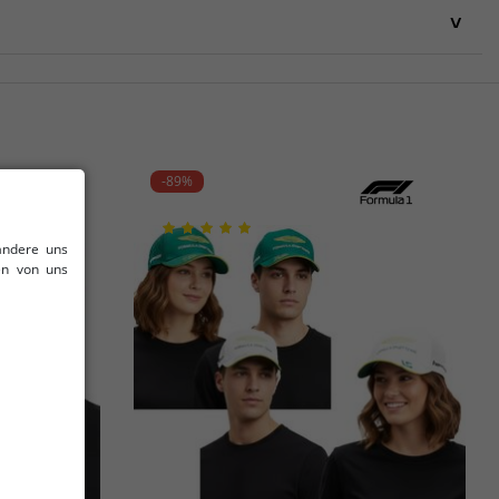
-89%
andere uns
en von uns