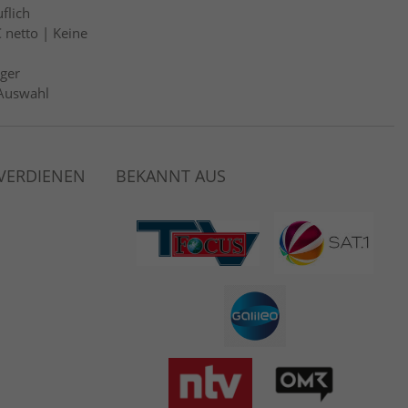
flich
 netto | Keine
ger
Auswahl
 VERDIENEN
BEKANNT AUS