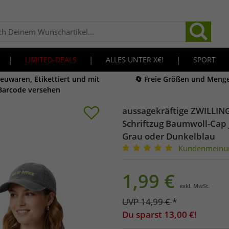
|
LIMITED-DEALS
|
ALLES UNTER X€!
|
SPORT
Neuwaren, Etikettiert und mit
🔄 Freie Größen und Meng
Barcode versehen
aussagekräftige ZWILLIN
Schriftzug Baumwoll-Cap
Grau oder Dunkelblau
Kundenmeinu
1,99
€
exkl. MwSt.
UVP
14,99
€
*
Du sparst
13,00
€!