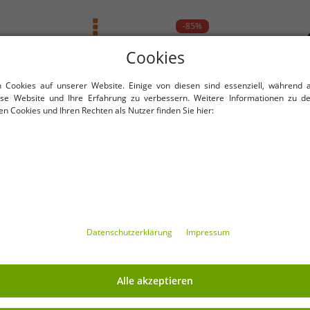
Deutschland
-85%
customer-service@aprodu
Cookies
n Cookies auf unserer Website. Einige von diesen sind essenziell, während 
iese Website und Ihre Erfahrung zu verbessern. Weitere Informationen zu d
n Cookies und Ihren Rechten als Nutzer finden Sie hier:
Daten­schutz­erklärung
Impressum
Verfügbare Größen
Verfügbare Größen
XS
S
Alle akzeptieren
Calgary Damen Polo-Shirt
NIKE Jordan Flight Mountain
Polo-Hemd Pique-Strick 200
Fleece-Jacke mit Stehkragen