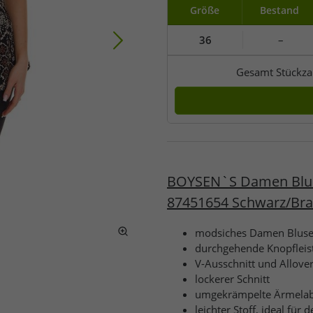
Größe
Bestand
36
–
Gesamt Stückza
BOYSEN`S Damen Bluse
87451654 Schwarz/Br
modsiches Damen Blus
durchgehende Knopfleis
V-Ausschnitt und Allover
lockerer Schnitt
umgekrämpelte Ärmelab
leichter Stoff, ideal fü