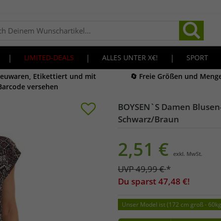
|
LIMITED-DEALS
|
ALLES UNTER X€!
|
SPORT
Neuwaren, Etikettiert und mit
🔄 Freie Größen und Meng
Barcode versehen
BOYSEN`S Damen Blusen-T
Schwarz/Braun
2,51
€
exkl. MwSt.
UVP
49,99
€
*
Du sparst
47,48
€!
Unser Model ist (172 cm groß - 60k