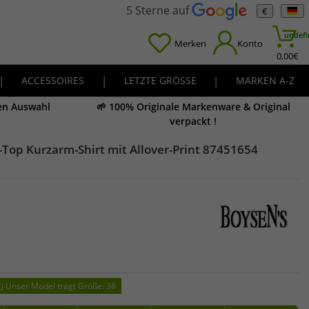
5 Sterne auf
€
undefi
Merken
Konto
0,00
€
|
ACCESSOIRES
|
LETZTE GRÖSSE
|
MARKEN A-Z
en Auswahl
🌱 100% Originale Markenware & Original
verpackt !
op Kurzarm-Shirt mit Allover-Print 87451654
g) Unser Model trägt Größe: 36