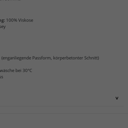
ng:
100% Viskose
sey
t: (enganliegende Passform, körperbetonter Schnitt)
wäsche bei 30°C
ss