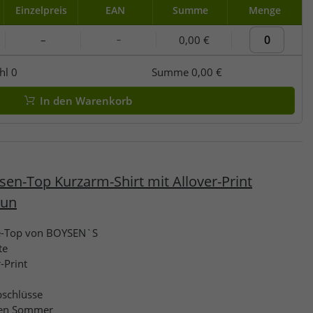
Einzelpreis
EAN
Summe
Menge
–
0,00 €
–
hl
0
Summe
0,00 €
In den Warenkorb
n-Top Kurzarm-Shirt mit Allover-Print
aun
e-Top von BOYSEN`S
te
-Print
schlüsse
r den Sommer