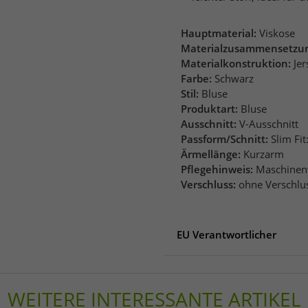
Hauptmaterial:
Viskose
Materialzusammensetzu
Materialkonstruktion:
Jer
Farbe:
Schwarz
Stil:
Bluse
Produktart:
Bluse
Ausschnitt:
V-Ausschnitt
Passform/Schnitt:
Slim Fi
Ärmellänge:
Kurzarm
Pflegehinweis:
Maschinen
Verschluss:
ohne Verschlu
EU Verantwortlicher
EU Verantwortlicher
AproductZ GmbH
WEITERE INTERESSANTE ARTIKEL
Werner-Otto-Straße 1-7
22179 Hamburg