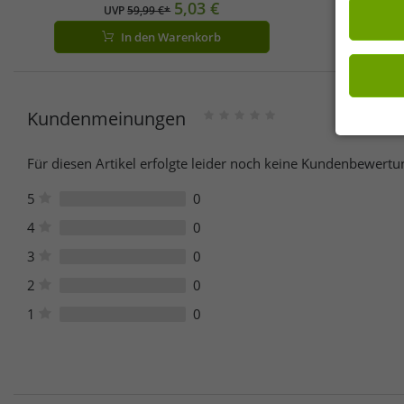
Hose mit Eingrifftaschen NF0A82300EA1
5,03 €
UVP
59,99 €*
Blau
In den Warenkorb
Kundenmeinungen
Für diesen Artikel erfolgte leider noch keine Kundenbewertu
5
0
4
0
3
0
2
0
1
0