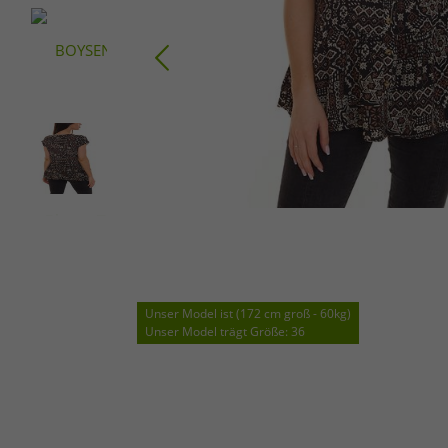
Unser Model ist (172 cm groß - 60kg)
Unser Model trägt Größe: 36