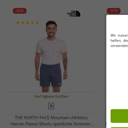
-92%
-97%
Wir nutze
helfen, d
verwendete
Verfügbare Größen
S
THE NORTH FACE Mountain Athletics
ELEVATE 
Herren Fleece-Shorts sportliche Sommer-
Baumwolle 