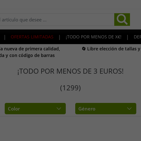
|
OFERTAS LIMITADAS
|
¡TODO POR MENOS DE X€!
|
DE
a nueva de primera calidad,
🔄 Libre elección de tallas 
da y con código de barras
¡TODO POR MENOS DE 3 EUROS!
(1299)
Color
Género