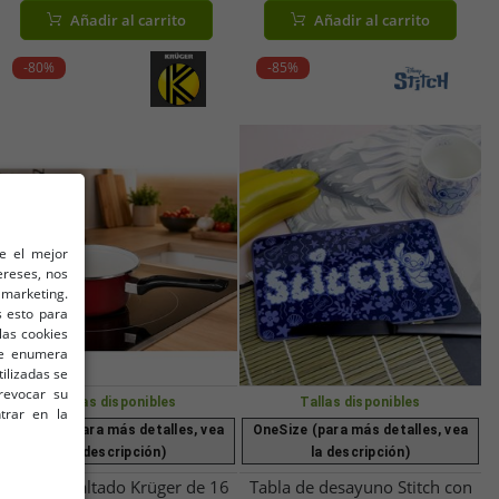
Resistente al calor Apta para
de litros, apta para inducción,
Añadir al carrito
Añadir al carrito
uso alimentario Azul
en azul y rojo.
petróleo/Blanco o
-80%
-85%
Burdeos/Blanco
le el mejor
ereses, nos
marketing.
 esto para
las cookies
 se enumera
tilizadas se
revocar su
Tallas disponibles
Tallas disponibles
trar en la
OneSize (para más detalles, vea
OneSize (para más detalles, vea
la descripción)
la descripción)
Cazo esmaltado Krüger de 16
Tabla de desayuno Stitch con