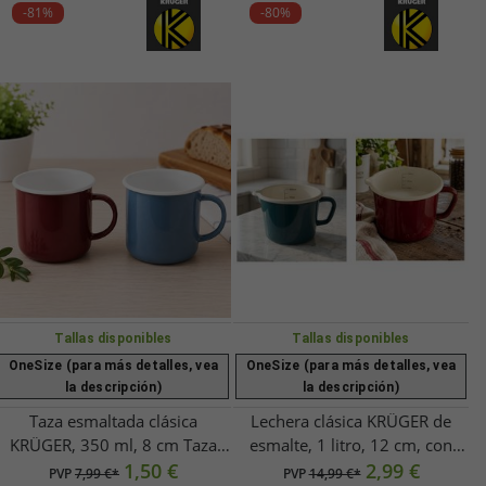
-81%
-80%
Tallas disponibles
Tallas disponibles
OneSize (para más detalles, vea
OneSize (para más detalles, vea
la descripción)
la descripción)
Taza esmaltada clásica
Lechera clásica KRÜGER de
KRÜGER, 350 ml, 8 cm Taza
esmalte, 1 litro, 12 cm, con
resistente de acero esmaltado
1,50 €
práctico pico vertedor y escala
2,99 €
PVP
7,99 €*
PVP
14,99 €*