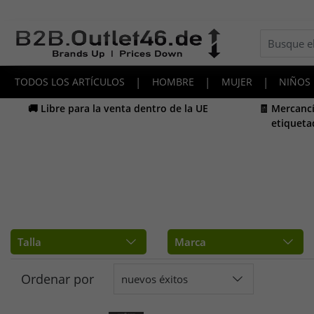
TODOS LOS ARTÍCULOS
|
HOMBRE
|
MUJER
|
NIÑOS
🚚 Libre para la venta dentro de la UE
🧾 Mercancí
etiqueta
Talla
Marca
Ordenar por
nuevos éxitos