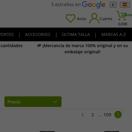
5 estrellas en
€
undefi
Aviso
Cuenta
0,00
€
PORTES
|
ACCESORIOS
|
ÚLTIMA TALLA
|
MARCAS A-Z
y cantidades
🌱 ¡Mercancía de marca 100% original y en su
embalaje original!
Precio
1
2
...
109