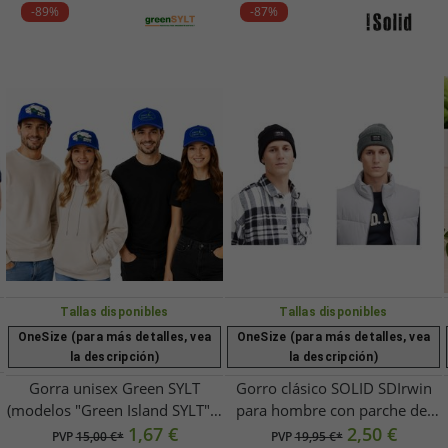
-89%
-87%
Tallas disponibles
Tallas disponibles
OneSize (para más detalles, vea
OneSize (para más detalles, vea
la descripción)
la descripción)
Gorra unisex Green SYLT
Gorro clásico SOLID SDIrwin
(modelos "Green Island SYLT" y
para hombre con parche del
"Windsurf World Cup SYLT")
1,67 €
logo, de punto (modelo
2,50 €
PVP
15,00 €*
PVP
19,95 €*