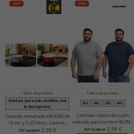
-80%
-89%
Tallas disponibles
Tallas disponibles
OneSize (para más detalles, vea
3XL
4XL
5XL
6XL
la descripción)
Camiseta clásica de cuello
Cacerola esmaltada KRÜGER de
redondo para hombre BLEND
16 cm y 1,25 litros. Cacerola
BHGila BT, tallas grandes
2,99 €
robusta con revestimiento
2,99 €
PVP
27,95 €*
PVP
14,99 €*