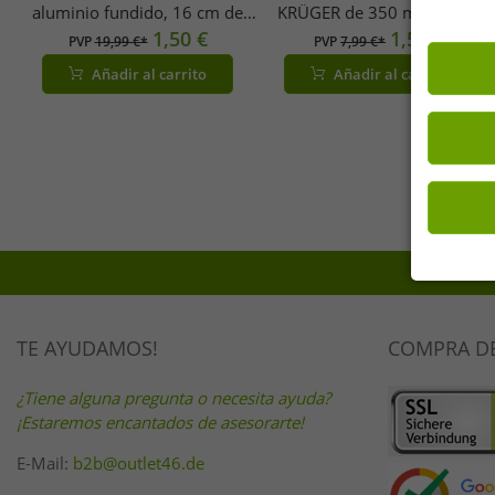
aluminio fundido, 16 cm de
KRÜGER de 350 ml y 8 cm.
diámetro, fabricado en Italia,
1,50 €
Taza robusta de acero
1,50 €
PVP
19,99 €*
PVP
7,99 €*
negro
esmaltado. Resistente al calor.
Añadir al carrito
Añadir al carrito
Apta para uso alimentario.
Color burdeos/blanco.
TE AYUDAMOS!
COMPRA D
¿Tiene alguna pregunta o necesita ayuda?
¡Estaremos encantados de asesorarte!
E-Mail:
b2b@outlet46.de