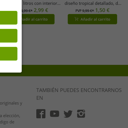
cm y 1,25 litros con interior
diseño tropical detallado, de
vitrificado – apto para
2,99 €
melamina, 23,5 cm x 14 cm,
1,50 €
PVP
14,99 €*
PVP
9,99 €*
inducción – Burdeos
azul oscuro
Añadir al carrito
Añadir al carrito
TAMBIÉN PUEDES ENCONTRARNOS
EN
riginales y
 elección,
ódigo de