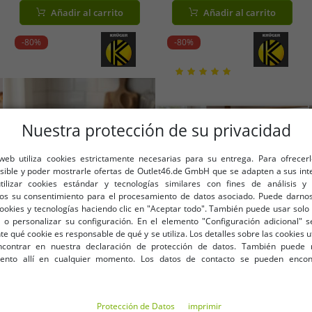
o
con visera plana y cierre
21301127-ME) en negro o gris
Añadir al carrito
Añadir al carrito
ajustable – Azul
-80%
-80%
Nuestra protección de su privacidad
 web utiliza cookies estrictamente necesarias para su entrega. Para ofrecer
osible y poder mostrarle ofertas de Outlet46.de GmbH que se adapten a sus int
utilizar cookies estándar y tecnologías similares con fines de análisis y 
os su consentimiento para el procesamiento de datos asociado. Puede darnos
cookies y tecnologías haciendo clic en "Aceptar todo". También puede usar solo 
 o personalizar su configuración. En el elemento "Configuración adicional"
 qué cookie es responsable de qué y se utiliza. Los detalles sobre las cookies u
contrar en nuestra declaración de protección de datos. También puede 
Tallas disponibles
Tallas disponibles
iento allí en cualquier momento. Los datos de contacto se pueden encon
OneSize (para más detalles, vea
OneSize (para más detalles, vea
la descripción)
la descripción)
Jarra de leche clásica KRÜGER
Cazo esmaltado Krüger de 16
Protección de Datos
imprimir