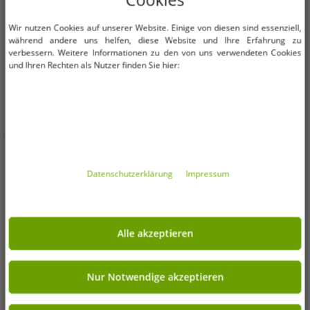
OneSize (für mehr Details,
39-42
43-46
Wir nutzen Cookies auf unserer Website. Einige von diesen sind essenziell,
siehe Beschreibung)
während andere uns helfen, diese Website und Ihre Erfahrung zu
verbessern. Weitere Informationen zu den von uns verwendeten Cookies
6 Paar SCOTCH & SODA Herren
5 Paar umbro Herren und Damen
und Ihren Rechten als Nutzer finden Sie hier:
1/2-Terry High-Quarter-Crew-
Sport Socks Sneaker-Socken
Socken Alltags-Socken Business-
Strümpfe Oeko-Tex Standard 100
2,59 €
2,50 €
UVP
39,95 €*
UVP
20,00 €*
Socken Größe 41-46 SS43513
Schwarz
In den Warenkorb
In den Warenkorb
Braun, Beige, Dunkelgrau oder
Schwarz, Grau, Dunkelgrau
Kundenmeinungen
Daten­schutz­erklärung
Impressum
5
3
4
0
Alle akzeptieren
3
0
2
0
Nur Notwendige akzeptieren
1
0