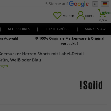
5 Sterne auf
€
undefi
Merken
Konto
0,00
€
|
ACCESSOIRES
|
LETZTE GRÖSSE
|
MARKEN A-Z
en Auswahl
🌱 100% Originale Markenware & Original
verpackt !
Seersucker Herren Shorts mit Label-Detail
Grün, Weiß oder Blau
ngen