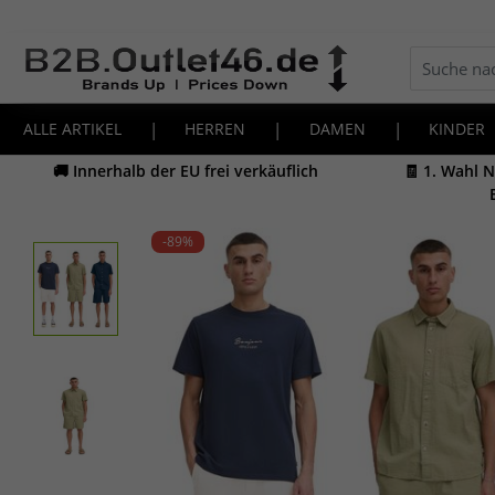
ALLE ARTIKEL
|
HERREN
|
DAMEN
|
KINDER
🚚 Innerhalb der EU frei verkäuflich
🧾 1. Wahl 
-89
%