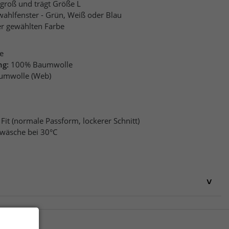
groß und trägt Größe L
wahlfenster - Grün, Weiß oder Blau
er gewählten Farbe
e
ng:
100% Baumwolle
umwolle (Web)
 Fit (normale Passform, lockerer Schnitt)
wäsche bei 30°C