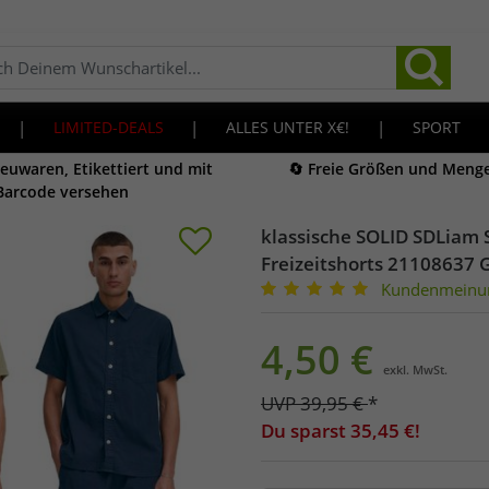
|
LIMITED-DEALS
|
ALLES UNTER X€!
|
SPORT
Neuwaren, Etikettiert und mit
🔄 Freie Größen und Meng
Barcode versehen
klassische SOLID SDLiam 
Freizeitshorts 21108637 
Kundenmeinu
4,50
€
exkl. MwSt.
UVP
39,95
€
*
Du sparst
35,45
€!