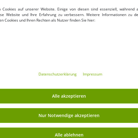
7100 Vejle
n Cookies auf unserer Website. Einige von diesen sind essenziell, während 
Dänemark
iese Website und Ihre Erfahrung zu verbessern. Weitere Informationen zu d
-84%
info@dkcompany.com
n Cookies und Ihren Rechten als Nutzer finden Sie hier:
Daten­schutz­erklärung
Impressum
Alle akzeptieren
Verfügbare Größen
Verfügbare Größen
Nur Notwendige akzeptieren
S
XXL
6XL
M
L
XL
che Brandit Herren Shorts
Robuste Build Your Brand Sa
Alle ablehnen
erschluss Taschen Navy
Herren Cargo Shorts inkl