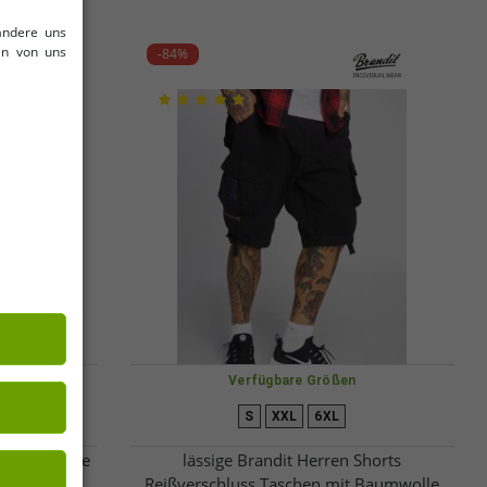
andere uns
en von uns
-84%
Verfügbare Größen
S
XXL
6XL
vage Vintage
lässige Brandit Herren Shorts
. Gürtel
Reißverschluss Taschen mit Baumwolle