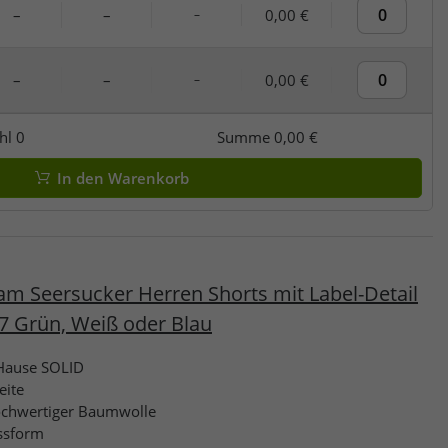
–
–
0,00 €
–
–
–
0,00 €
–
hl
0
Summe
0,00 €
In den Warenkorb
am Seersucker Herren Shorts mit Label-Detail
37 Grün, Weiß oder Blau
Hause SOLID
eite
chwertiger Baumwolle
ssform