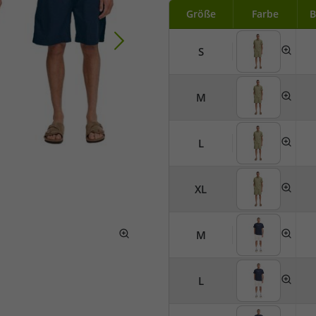
Größe
Farbe
B
S
M
L
XL
M
L