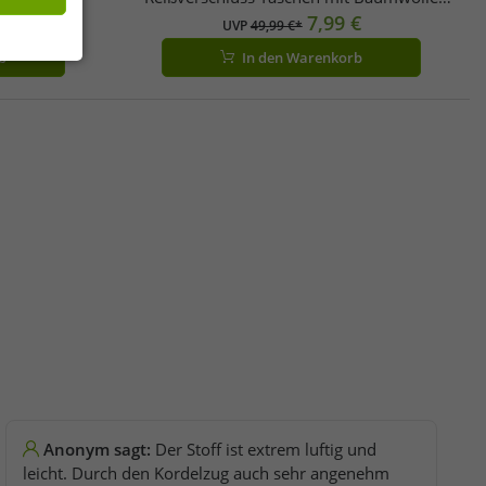
1-00007
€
Schwarz
7,99 €
UVP
49,99 €*
b
In den Warenkorb
Anonym sagt:
Der Stoff ist extrem luftig und
leicht. Durch den Kordelzug auch sehr angenehm