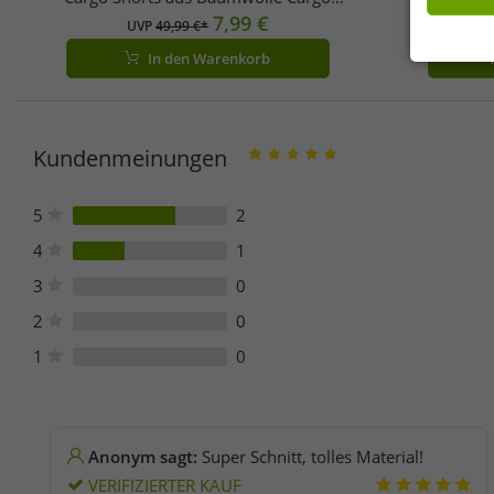
Bermuda inkl. Gürtel im Used-Look
7,99 €
UVP
49,99 €*
B2001-00176 Oliv-Grün
In den Warenkorb
Kundenmeinungen
5
2
4
1
3
0
2
0
1
0
Anonym sagt:
Super Schnitt, tolles Material!
VERIFIZIERTER KAUF