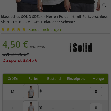
klassisches SOLID SDZakir Herren Poloshirt mit Reißverschluss
Shirt 21301022-ME Grau, Blau oder Schwarz
Kundenmeinungen
4,50
€
exkl. MwSt.
UVP
37,95
€
*
Du sparst
33,45
€!
Größe
Farbe
Bestand
Einzelpreis
Menge
M
–
–
L
–
–