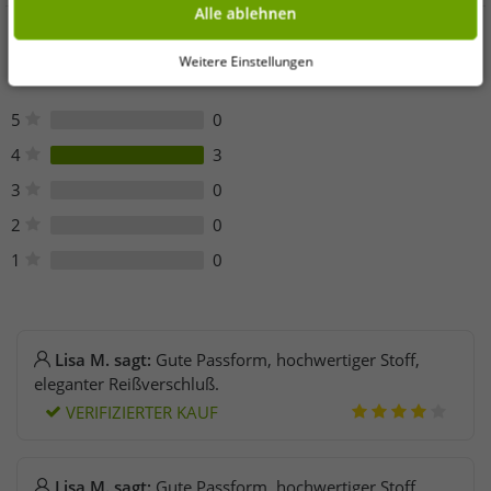
Alle ablehnen
Kundenmeinungen
Weitere Einstellungen
5
0
4
3
3
0
2
0
1
0
Lisa M. sagt:
Gute Passform, hochwertiger Stoff,
eleganter Reißverschluß.
VERIFIZIERTER KAUF
Lisa M. sagt:
Gute Passform, hochwertiger Stoff,