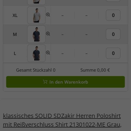
XL
–
–
M
–
–
L
–
–
Gesamt Stückzahl
0
Summe
0,00 €
In den Warenkorb
klassisches SOLID SDZakir Herren Poloshirt
mit Reißverschluss Shirt 21301022-ME Grau,