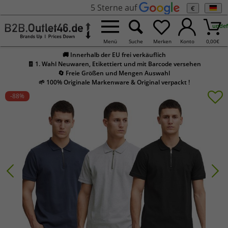
5 Sterne auf
€
undef
Menü
Suche
Merken
Konto
0,00
€
🚚 Innerhalb der EU frei verkäuflich
🧾 1. Wahl Neuwaren, Etikettiert und mit Barcode versehen
🔄 Freie Größen und Mengen Auswahl
🌱 100% Originale Markenware & Original verpackt !
-88
%