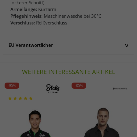
lockerer Schnitt)
Ärmellänge:
Kurzarm
Pflegehinweis:
Maschinenwäsche bei 30°C
Verschluss:
Reißverschluss
EU Verantwortlicher
EU Verantwortlicher
DK Company Vejle A/S
WEITERE INTERESSANTE ARTIKEL
Edisonvej 4
7100 Vejle
Dänemark
-95%
-85%
info@dkcompany.com