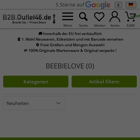
5 Sterne auf
€
undef
Menü
Suche
Merken
Konto
0,00
€
🚚 Innerhalb der EU frei verkäuflich
🧾 1. Wahl Neuwaren, Etikettiert und mit Barcode versehen
🔄 Freie Größen und Mengen Auswahl
🌱 100% Originale Markenware & Original verpackt !
BEEBIELOVE (0)
Kategorien
Artikel filtern
Neuheiten