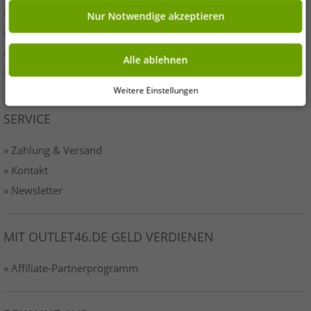
» Presse
Nur Notwendige akzeptieren
» AGB
» Datenschutz
Alle ablehnen
» Impressum-o46
Weitere Einstellungen
SERVICE
» Zahlung & Versand
» Kontakt
» Newsletter
MIT OUTLET46.DE GELD VERDIENEN
» Affiliate-Partnerprogramm