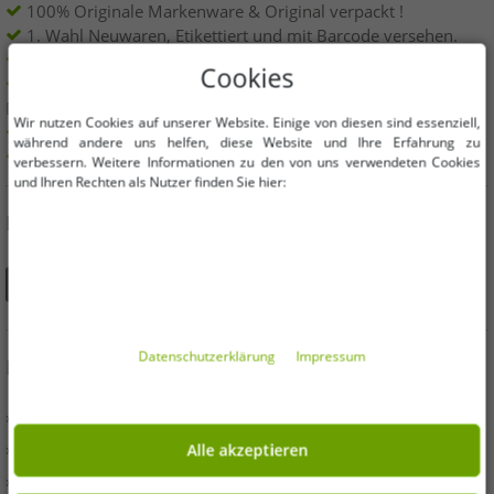
100% Originale Markenware & Original verpackt !
1. Wahl Neuwaren, Etikettiert und mit Barcode versehen.
Innerhalb der EU frei verkäuflich
Cookies
Mindestbestellwert ist 199€ netto | Keine
Mindestbestellmenge
Wir nutzen Cookies auf unserer Website. Einige von diesen sind essenziell,
Angebote bis zu 90% günstiger
während andere uns helfen, diese Website und Ihre Erfahrung zu
Freie Größen und Mengen Auswahl
verbessern. Weitere Informationen zu den von uns verwendeten Cookies
und Ihren Rechten als Nutzer finden Sie hier:
DU FINDEST UNS AUCH AUF
Daten­schutz­erklärung
Impressum
INFORMATIONEN
» Unternehmen
» Ihre Vorteile
Alle akzeptieren
» Originalware und Auszeichnungen Outlet46