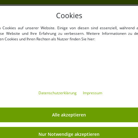
Cookies
NKAUFEN
VORTEILE
n Cookies auf unserer Website. Einige von diesen sind essenziell, während 
100% Originale Markenware
iese Website und Ihre Erfahrung zu verbessern. Weitere Informationen zu d
n Cookies und Ihren Rechten als Nutzer finden Sie hier:
verpackt !
1. Wahl Neuwaren, Etikettie
Barcode versehen.
Innerhalb der EU frei verkäu
Mindestbestellwert ist 199€
Mindestbestellmenge
Angebote bis zu 90% günsti
Freie Größen und Mengen 
Daten­schutz­erklärung
Impressum
MIT OUTLET46.DE GELD
Alle akzeptieren
Versand
» Affiliate-Partnerprogramm
Nur Notwendige akzeptieren