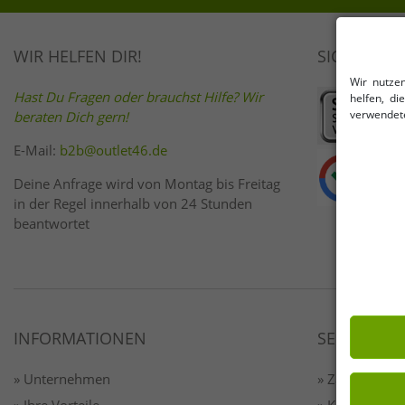
WIR HELFEN DIR!
SICHER EI
Wir nutze
Hast Du Fragen oder brauchst Hilfe? Wir
helfen, d
verwendete
beraten Dich gern!
E-Mail:
b2b@outlet46.de
Deine Anfrage wird von Montag bis Freitag
in der Regel innerhalb von 24 Stunden
beantwortet
INFORMATIONEN
SERVICE
» Unternehmen
» Zahlung & 