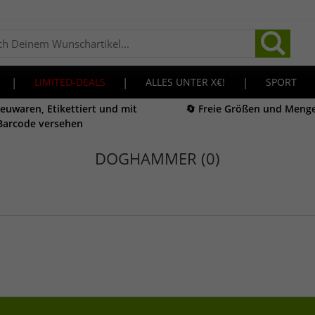
|
LIMITED-DEALS
|
ALLES UNTER X€!
|
SPORT
Neuwaren, Etikettiert und mit
🔄 Freie Größen und Meng
Barcode versehen
DOGHAMMER (0)