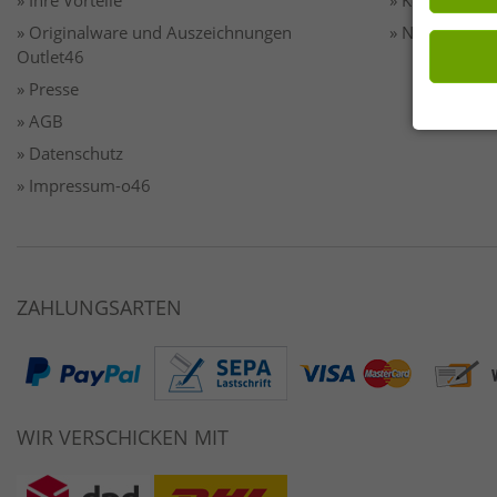
» Ihre Vorteile
» Kontakt
» Originalware und Auszeichnungen
» Newsletter
Outlet46
» Presse
» AGB
» Datenschutz
» Impressum-o46
ZAHLUNGSARTEN
WIR VERSCHICKEN MIT