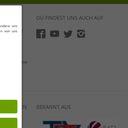
DU FINDEST UNS AUCH AUF
andere uns
 & Original
en von uns
rt und mit
flich
 netto | Keine
ger
Auswahl
 VERDIENEN
BEKANNT AUS