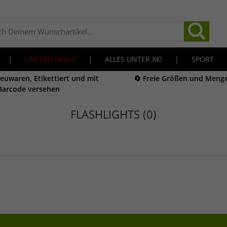
|
LIMITED-DEALS
|
ALLES UNTER X€!
|
SPORT
Neuwaren, Etikettiert und mit
🔄 Freie Größen und Meng
Barcode versehen
FLASHLIGHTS (0)