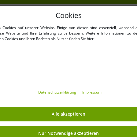
Cookies
NKAUFEN
VORTEILE
n Cookies auf unserer Website. Einige von diesen sind essenziell, während 
100% Originale Markenware
iese Website und Ihre Erfahrung zu verbessern. Weitere Informationen zu d
n Cookies und Ihren Rechten als Nutzer finden Sie hier:
verpackt !
1. Wahl Neuwaren, Etikettie
Barcode versehen.
Innerhalb der EU frei verkäu
Mindestbestellwert ist 199€
Mindestbestellmenge
Angebote bis zu 90% günsti
Freie Größen und Mengen 
Daten­schutz­erklärung
Impressum
MIT OUTLET46.DE GELD
Alle akzeptieren
Versand
» Affiliate-Partnerprogramm
Nur Notwendige akzeptieren