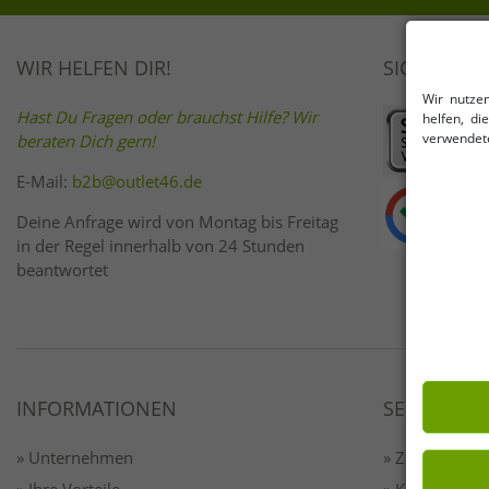
WIR HELFEN DIR!
SICHER EI
Wir nutze
Hast Du Fragen oder brauchst Hilfe? Wir
helfen, d
verwendete
beraten Dich gern!
E-Mail:
b2b@outlet46.de
Deine Anfrage wird von Montag bis Freitag
in der Regel innerhalb von 24 Stunden
beantwortet
INFORMATIONEN
SERVICE
» Unternehmen
» Zahlung & 