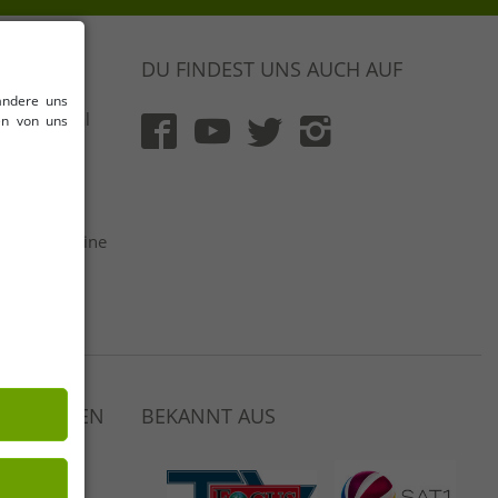
DU FINDEST UNS AUCH AUF
andere uns
 & Original
en von uns
rt und mit
flich
 netto | Keine
ger
Auswahl
 VERDIENEN
BEKANNT AUS