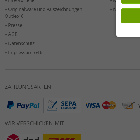
» Ihre Vorteile
» Kontakt
» Originalware und Auszeichnungen
» Newsletter
Outlet46
» Presse
» AGB
» Datenschutz
» Impressum-o46
ZAHLUNGSARTEN
WIR VERSCHICKEN MIT