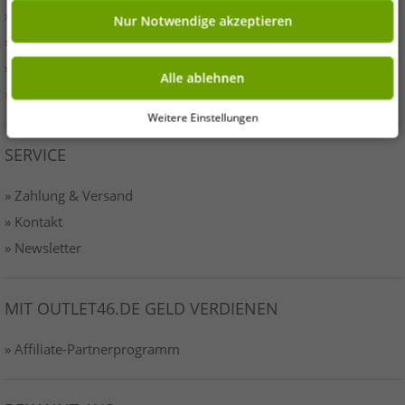
» Presse
Nur Notwendige akzeptieren
» AGB
» Datenschutz
Alle ablehnen
» Impressum-o46
Weitere Einstellungen
SERVICE
» Zahlung & Versand
» Kontakt
» Newsletter
MIT OUTLET46.DE GELD VERDIENEN
» Affiliate-Partnerprogramm