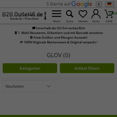
5 Sterne auf
€
undef
Menü
Suche
Merken
Konto
0,00
€
🚚 Innerhalb der EU frei verkäuflich
🧾 1. Wahl Neuwaren, Etikettiert und mit Barcode versehen
🔄 Freie Größen und Mengen Auswahl
🌱 100% Originale Markenware & Original verpackt !
GLOV (0)
Kategorien
Artikel filtern
Neuheiten