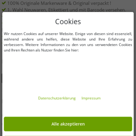
100% Originale Markenware & Original verpackt !
1. Wahl Neuwaren, Etikettiert und mit Barcode versehen.
Innerhalb der EU frei verkäuflich
Cookies
Mindestbestellwert ist 199€ netto | Keine
Mindestbestellmenge
Wir nutzen Cookies auf unserer Website. Einige von diesen sind essenziell,
Angebote bis zu 90% günstiger
während andere uns helfen, diese Website und Ihre Erfahrung zu
Freie Größen und Mengen Auswahl
verbessern. Weitere Informationen zu den von uns verwendeten Cookies
und Ihren Rechten als Nutzer finden Sie hier:
DU FINDEST UNS AUCH AUF
Daten­schutz­erklärung
Impressum
INFORMATIONEN
» Unternehmen
» Ihre Vorteile
Alle akzeptieren
» Originalware und Auszeichnungen Outlet46