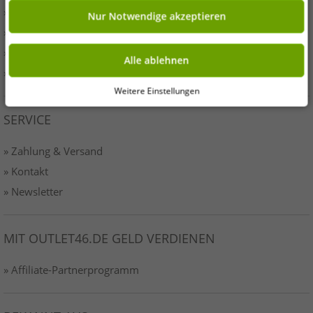
» Presse
Nur Notwendige akzeptieren
» AGB
» Datenschutz
Alle ablehnen
» Impressum-o46
Weitere Einstellungen
SERVICE
» Zahlung & Versand
» Kontakt
» Newsletter
MIT OUTLET46.DE GELD VERDIENEN
» Affiliate-Partnerprogramm