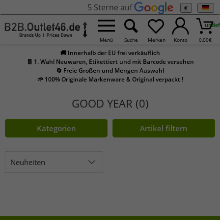
5 Sterne auf
€
undef
Menü
Suche
Merken
Konto
0,00
€
🚚 Innerhalb der EU frei verkäuflich
🧾 1. Wahl Neuwaren, Etikettiert und mit Barcode versehen
🔄 Freie Größen und Mengen Auswahl
🌱 100% Originale Markenware & Original verpackt !
GOOD YEAR (0)
Kategorien
Artikel filtern
Neuheiten