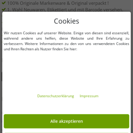
100% Originale Markenware & Original verpackt !
1. Wahl Neuwaren, Etikettiert und mit Barcode versehen.
Innerhalb der EU frei verkäuflich
Cookies
Mindestbestellwert ist 199€ netto | Keine
Mindestbestellmenge
Wir nutzen Cookies auf unserer Website. Einige von diesen sind essenziell,
Angebote bis zu 90% günstiger
während andere uns helfen, diese Website und Ihre Erfahrung zu
Freie Größen und Mengen Auswahl
verbessern. Weitere Informationen zu den von uns verwendeten Cookies
und Ihren Rechten als Nutzer finden Sie hier:
DU FINDEST UNS AUCH AUF
Daten­schutz­erklärung
Impressum
INFORMATIONEN
» Unternehmen
» Ihre Vorteile
Alle akzeptieren
» Originalware und Auszeichnungen Outlet46