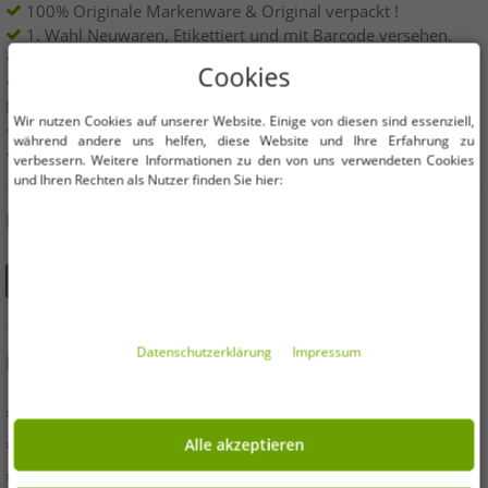
100% Originale Markenware & Original verpackt !
1. Wahl Neuwaren, Etikettiert und mit Barcode versehen.
Innerhalb der EU frei verkäuflich
Cookies
Mindestbestellwert ist 199€ netto | Keine
Mindestbestellmenge
Wir nutzen Cookies auf unserer Website. Einige von diesen sind essenziell,
Angebote bis zu 90% günstiger
während andere uns helfen, diese Website und Ihre Erfahrung zu
Freie Größen und Mengen Auswahl
verbessern. Weitere Informationen zu den von uns verwendeten Cookies
und Ihren Rechten als Nutzer finden Sie hier:
DU FINDEST UNS AUCH AUF
Daten­schutz­erklärung
Impressum
INFORMATIONEN
» Unternehmen
» Ihre Vorteile
Alle akzeptieren
» Originalware und Auszeichnungen Outlet46