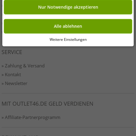
» Presse
Nur Notwendige akzeptieren
» AGB
» Datenschutz
Alle ablehnen
» Impressum-o46
Weitere Einstellungen
SERVICE
» Zahlung & Versand
» Kontakt
» Newsletter
MIT OUTLET46.DE GELD VERDIENEN
» Affiliate-Partnerprogramm