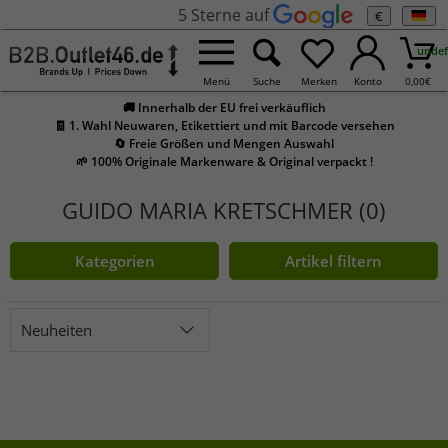
5 Sterne auf
€
undef
Menü
Suche
Merken
Konto
0,00
€
🚚 Innerhalb der EU frei verkäuflich
🧾 1. Wahl Neuwaren, Etikettiert und mit Barcode versehen
🔄 Freie Größen und Mengen Auswahl
🌱 100% Originale Markenware & Original verpackt !
GUIDO MARIA KRETSCHMER (0)
Kategorien
Artikel filtern
Neuheiten