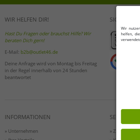
WIR HELFEN DIR!
SICHER EI
Wir nutze
Hast Du Fragen oder brauchst Hilfe? Wir
helfen, d
verwendete
beraten Dich gern!
E-Mail:
b2b@outlet46.de
Deine Anfrage wird von Montag bis Freitag
in der Regel innerhalb von 24 Stunden
beantwortet
INFORMATIONEN
SERVICE
» Unternehmen
» Zahlung & 