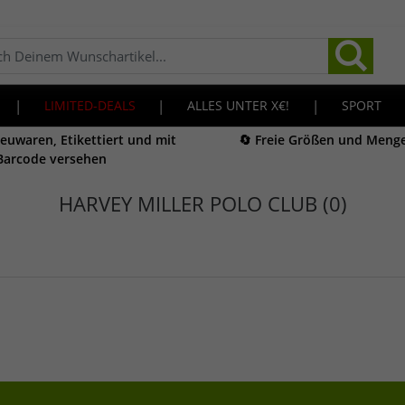
|
LIMITED-DEALS
|
ALLES UNTER X€!
|
SPORT
Neuwaren, Etikettiert und mit
🔄 Freie Größen und Meng
Barcode versehen
HARVEY MILLER POLO CLUB (0)