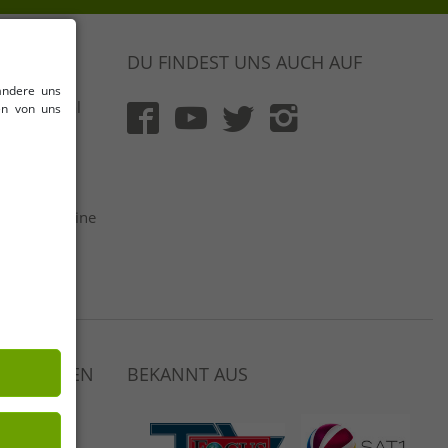
DU FINDEST UNS AUCH AUF
andere uns
 & Original
en von uns
rt und mit
flich
 netto | Keine
ger
Auswahl
 VERDIENEN
BEKANNT AUS