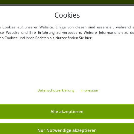
Cookies
NKAUFEN
VORTEILE
n Cookies auf unserer Website. Einige von diesen sind essenziell, während 
100% Originale Markenware
iese Website und Ihre Erfahrung zu verbessern. Weitere Informationen zu d
n Cookies und Ihren Rechten als Nutzer finden Sie hier:
verpackt !
1. Wahl Neuwaren, Etikettie
Barcode versehen.
Innerhalb der EU frei verkäu
Mindestbestellwert ist 199€
Mindestbestellmenge
Angebote bis zu 90% günsti
Freie Größen und Mengen 
Daten­schutz­erklärung
Impressum
MIT OUTLET46.DE GELD
Alle akzeptieren
Versand
» Affiliate-Partnerprogramm
Nur Notwendige akzeptieren