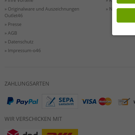
» Ihre Vorteile
» Kontakt
» Originalware und Auszeichnungen
» Newsletter
Outlet46
» Presse
» AGB
» Datenschutz
» Impressum-o46
ZAHLUNGSARTEN
WIR VERSCHICKEN MIT