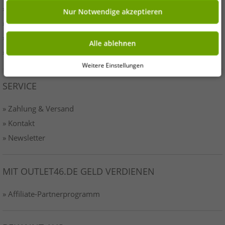
» Presse
Nur Notwendige akzeptieren
» AGB
» Datenschutz
Alle ablehnen
» Impressum-o46
Weitere Einstellungen
SERVICE
» Zahlung & Versand
» Kontakt
» Newsletter
MIT OUTLET46.DE GELD VERDIENEN
» Affiliate-Partnerprogramm