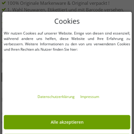
100% Originale Markenware & Original verpackt !
1. Wahl Neuwaren, Etikettiert und mit Barcode versehen.
Innerhalb der EU frei verkäuflich
Cookies
Mindestbestellwert ist 199€ netto | Keine
Mindestbestellmenge
Wir nutzen Cookies auf unserer Website. Einige von diesen sind essenziell,
Angebote bis zu 90% günstiger
während andere uns helfen, diese Website und Ihre Erfahrung zu
Freie Größen und Mengen Auswahl
verbessern. Weitere Informationen zu den von uns verwendeten Cookies
und Ihren Rechten als Nutzer finden Sie hier:
DU FINDEST UNS AUCH AUF
Daten­schutz­erklärung
Impressum
INFORMATIONEN
» Unternehmen
» Ihre Vorteile
Alle akzeptieren
» Originalware und Auszeichnungen Outlet46