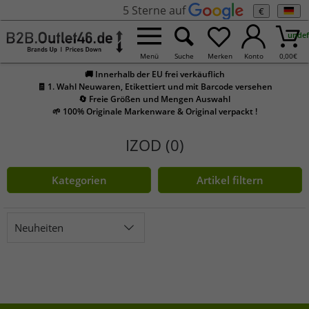
5 Sterne auf
€
undef
Menü
Suche
Merken
Konto
0,00
€
🚚 Innerhalb der EU frei verkäuflich
🧾 1. Wahl Neuwaren, Etikettiert und mit Barcode versehen
🔄 Freie Größen und Mengen Auswahl
🌱 100% Originale Markenware & Original verpackt !
IZOD (0)
Kategorien
Artikel filtern
Neuheiten