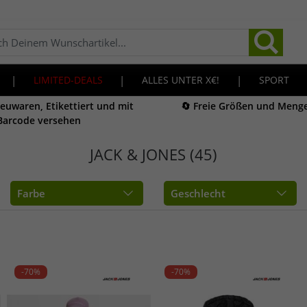
|
LIMITED-DEALS
|
ALLES UNTER X€!
|
SPORT
Neuwaren, Etikettiert und mit
🔄 Freie Größen und Meng
Barcode versehen
JACK & JONES (45)
Farbe
Geschlecht
-70%
-70%