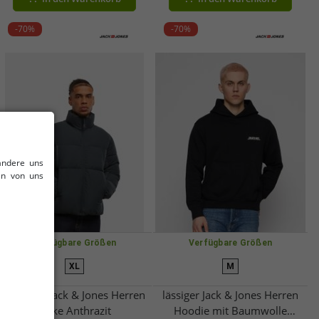
-70%
-70%
andere uns
en von uns
Verfügbare Größen
Verfügbare Größen
XL
M
schlichte Jack & Jones Herren
lässiger Jack & Jones Herren
Jacke Anthrazit
Hoodie mit Baumwolle