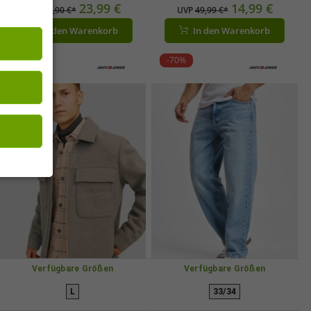
23,99 €
Schwarz
14,99 €
UVP
79,90 €*
UVP
49,99 €*
In den Warenkorb
In den Warenkorb
-70%
-70%
Verfügbare Größen
Verfügbare Größen
L
33/34