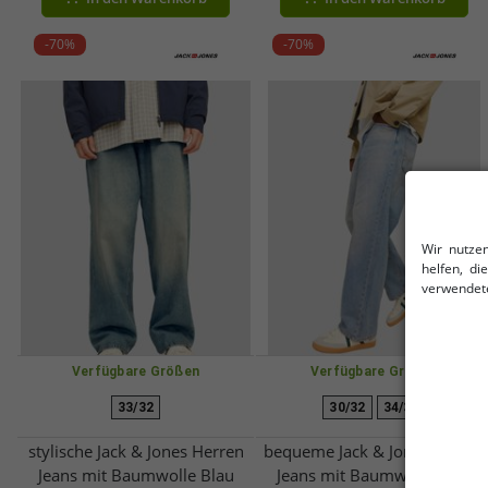
-70%
-70%
Wir nutze
helfen, d
verwendete
Verfügbare Größen
Verfügbare Größen
33/32
30/32
34/36
stylische Jack & Jones Herren
bequeme Jack & Jones Herren
Jeans mit Baumwolle Blau
Jeans mit Baumwolle Blau