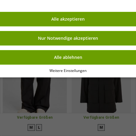
29,99 €
23,99 €
UVP
99,90 €*
UVP
79,90 €*
In den Warenkorb
In den Warenkorb
Alle akzeptieren
-70%
-70%
Nur Notwendige akzeptieren
Alle ablehnen
Weitere Einstellungen
Verfügbare Größen
Verfügbare Größen
M
L
M