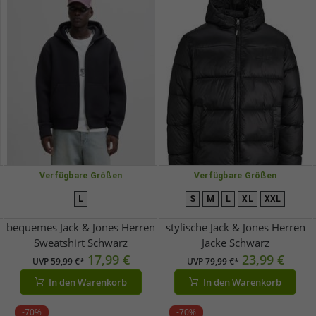
Verfügbare Größen
Verfügbare Größen
L
S
M
L
XL
XXL
bequemes Jack & Jones Herren
stylische Jack & Jones Herren
Sweatshirt Schwarz
Jacke Schwarz
17,99 €
23,99 €
UVP
59,99 €*
UVP
79,99 €*
In den Warenkorb
In den Warenkorb
-70%
-70%