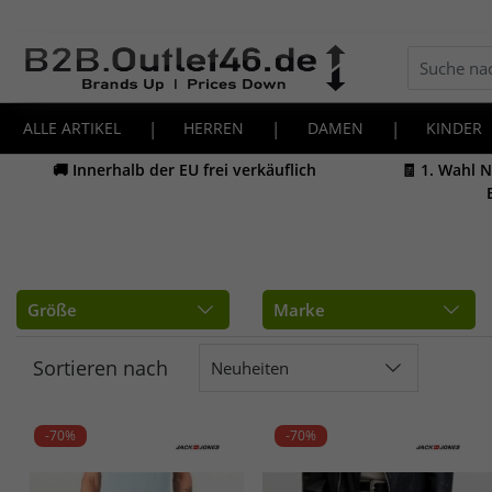
ALLE ARTIKEL
|
HERREN
|
DAMEN
|
KINDER
🚚 Innerhalb der EU frei verkäuflich
🧾 1. Wahl 
Größe
Marke
Sortieren nach
Neuheiten
-70%
-70%