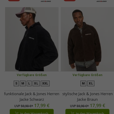
Verfügbare Größen
Verfügbare Größen
S
M
L
XL
XXL
M
XL
funktionale Jack & Jones Herren
stylische Jack & Jones Herren
Jacke Schwarz
Jacke Braun
17,99 €
17,99 €
UVP
59,90 €*
UVP
59,90 €*
In den Warenkorb
In den Warenkorb