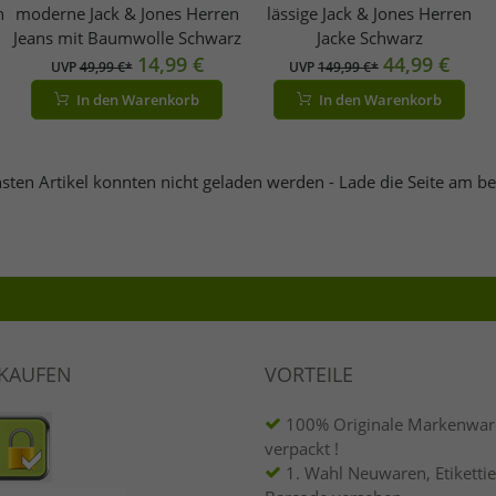
n
moderne Jack & Jones Herren
lässige Jack & Jones Herren
Jeans mit Baumwolle Schwarz
Jacke Schwarz
14,99 €
44,99 €
UVP
49,99 €*
UVP
149,99 €*
In den Warenkorb
In den Warenkorb
sten Artikel konnten nicht geladen werden - Lade die Seite am b
NKAUFEN
VORTEILE
100% Originale Markenware
verpackt !
1. Wahl Neuwaren, Etikettie