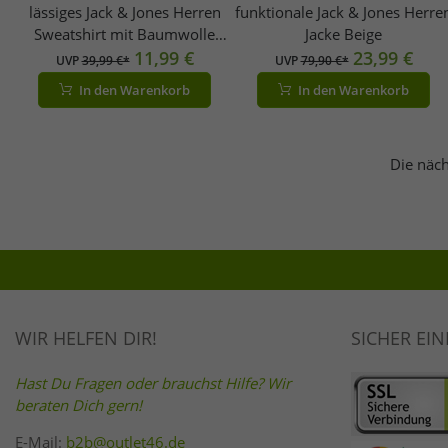
lässiges Jack & Jones Herren
funktionale Jack & Jones Herre
Sweatshirt mit Baumwolle
Jacke Beige
Schwarz
11,99 €
23,99 €
UVP
39,99 €*
UVP
79,90 €*
In den Warenkorb
In den Warenkorb
Die näch
WIR HELFEN DIR!
SICHER EI
Hast Du Fragen oder brauchst Hilfe? Wir
beraten Dich gern!
E-Mail:
b2b@outlet46.de