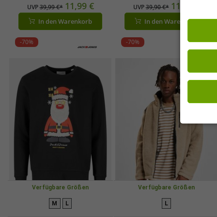
11,99 €
11,99 €
UVP
39,99 €*
UVP
39,90 €*
In den Warenkorb
In den Warenkorb
-70%
-70%
Verfügbare Größen
Verfügbare Größen
M
L
L