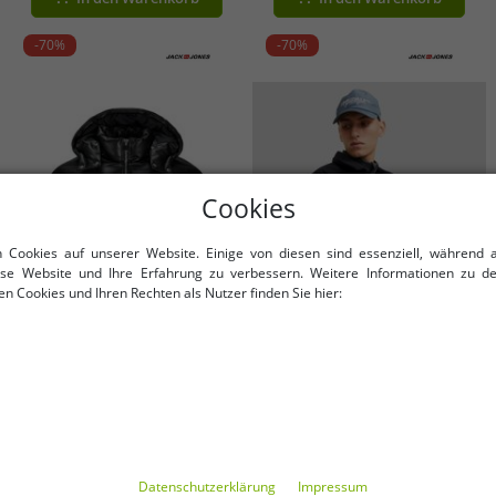
-70%
-70%
Cookies
n Cookies auf unserer Website. Einige von diesen sind essenziell, während 
iese Website und Ihre Erfahrung zu verbessern. Weitere Informationen zu d
n Cookies und Ihren Rechten als Nutzer finden Sie hier:
Verfügbare Größen
Verfügbare Größen
XS
S
M
XL
XXL
schlichte Jack & Jones Herren
stylische Jack & Jones Herren
Jacke Schwarz
Jacke Schwarz
Daten­schutz­erklärung
Impressum