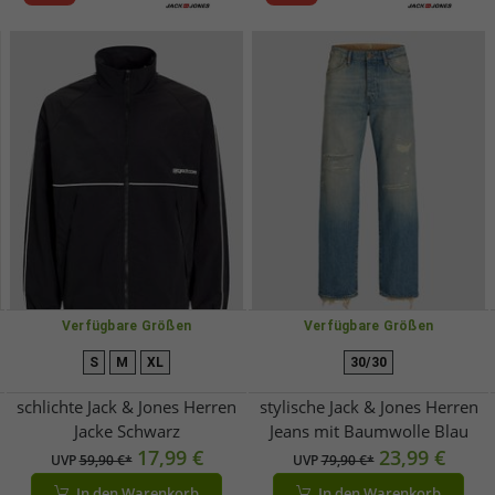
Verfügbare Größen
Verfügbare Größen
S
M
XL
30/30
schlichte Jack & Jones Herren
stylische Jack & Jones Herren
Jacke Schwarz
Jeans mit Baumwolle Blau
17,99 €
23,99 €
UVP
59,90 €*
UVP
79,90 €*
In den Warenkorb
In den Warenkorb