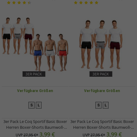
Verfügbare Größen
Verfügbare Größen
S
L
S
L
3er Pack Le Coq Sportif Basic Boxer
3er Pack Le Coq Sportif Basic Boxer
Herren Boxer-Shorts Baumwoll-
Herren Boxer-Shorts Baumwoll-
Unterhose Unterwäsche
Unterhose Unterwäsche K46932CO
3,99 €
3,99 €
UVP
27,95 €*
UVP
27,95 €*