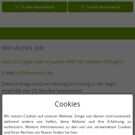
Grau/Bordeaux/Schwarz oder
Grau/Bordeaux/Schwarz
In den Warenkorb
In den Warenkorb
Rot/Hell-Grau/Blau
WIR HELFEN DIR!
Hast Du Fragen oder brauchst Hilfe? Wir beraten Dich gern!
E-Mail:
b2b@outlet46.de
Deine Anfrage wird von Montag bis Freitag in der Regel
innerhalb von 24 Stunden beantwortet
Cookies
SICHER EINKAUFEN
Wir nutzen Cookies auf unserer Website. Einige von diesen sind essenziell,
während andere uns helfen, diese Website und Ihre Erfahrung zu
verbessern. Weitere Informationen zu den von uns verwendeten Cookies
und Ihren Rechten als Nutzer finden Sie hier: