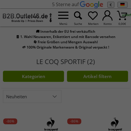
5 Sterne auf
€
undef
Menü
Suche
Merken
Konto
0,00
€
🚚 Innerhalb der EU frei verkäuflich
🧾 1. Wahl Neuwaren, Etikettiert und mit Barcode versehen
🔄 Freie Größen und Mengen Auswahl
🌱 100% Originale Markenware & Original verpackt !
LE COQ SPORTIF (2)
Kategorien
Artikel filtern
Neuheiten
-86%
-86%