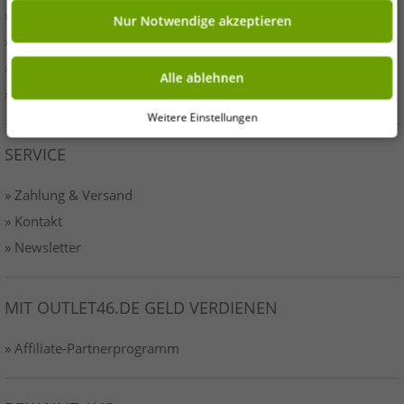
» Presse
Nur Notwendige akzeptieren
» AGB
» Datenschutz
Alle ablehnen
» Impressum-o46
Weitere Einstellungen
SERVICE
» Zahlung & Versand
» Kontakt
» Newsletter
MIT OUTLET46.DE GELD VERDIENEN
» Affiliate-Partnerprogramm