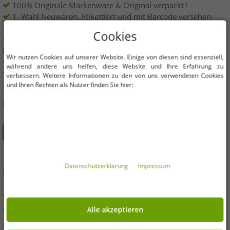
100% Originale Markenware & Original verpackt !
1. Wahl Neuwaren, Etikettiert und mit Barcode versehen.
Innerhalb der EU frei verkäuflich
Cookies
Mindestbestellwert ist 199€ netto | Keine
Mindestbestellmenge
Wir nutzen Cookies auf unserer Website. Einige von diesen sind essenziell,
Angebote bis zu 90% günstiger
während andere uns helfen, diese Website und Ihre Erfahrung zu
Freie Größen und Mengen Auswahl
verbessern. Weitere Informationen zu den von uns verwendeten Cookies
und Ihren Rechten als Nutzer finden Sie hier:
DU FINDEST UNS AUCH AUF
Daten­schutz­erklärung
Impressum
INFORMATIONEN
» Unternehmen
» Ihre Vorteile
Alle akzeptieren
» Originalware und Auszeichnungen Outlet46