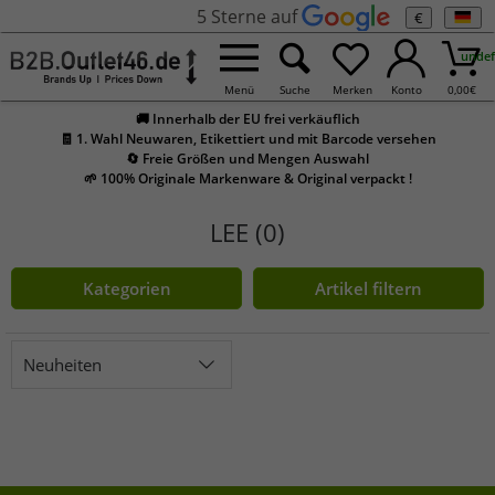
5 Sterne auf
€
undef
Menü
Suche
Merken
Konto
0,00
€
🚚 Innerhalb der EU frei verkäuflich
🧾 1. Wahl Neuwaren, Etikettiert und mit Barcode versehen
🔄 Freie Größen und Mengen Auswahl
🌱 100% Originale Markenware & Original verpackt !
LEE (0)
Kategorien
Artikel filtern
Neuheiten