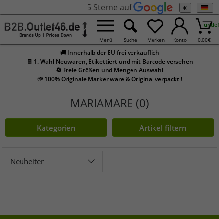
5 Sterne auf
€
undef
Menü
Suche
Merken
Konto
0,00
€
🚚 Innerhalb der EU frei verkäuflich
🧾 1. Wahl Neuwaren, Etikettiert und mit Barcode versehen
🔄 Freie Größen und Mengen Auswahl
🌱 100% Originale Markenware & Original verpackt !
MARIAMARE (0)
Kategorien
Artikel filtern
Neuheiten