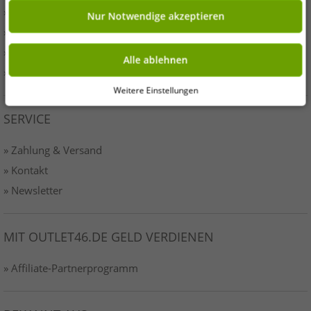
» Presse
Nur Notwendige akzeptieren
» AGB
» Datenschutz
Alle ablehnen
» Impressum-o46
Weitere Einstellungen
SERVICE
» Zahlung & Versand
» Kontakt
» Newsletter
MIT OUTLET46.DE GELD VERDIENEN
» Affiliate-Partnerprogramm