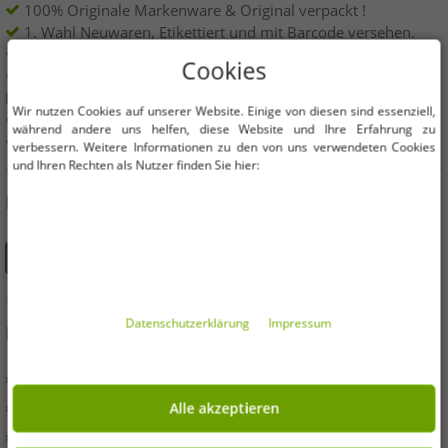
100% Originale Markenware & Original verpackt !
1. Wahl Neuwaren, Etikettiert und mit Barcode versehen.
Innerhalb der EU frei verkäuflich
Cookies
Mindestbestellwert ist 199€ netto | Keine
Mindestbestellmenge
Wir nutzen Cookies auf unserer Website. Einige von diesen sind essenziell,
Angebote bis zu 90% günstiger
während andere uns helfen, diese Website und Ihre Erfahrung zu
Freie Größen und Mengen Auswahl
verbessern. Weitere Informationen zu den von uns verwendeten Cookies
und Ihren Rechten als Nutzer finden Sie hier:
DU FINDEST UNS AUCH AUF
Daten­schutz­erklärung
Impressum
INFORMATIONEN
» Unternehmen
» Ihre Vorteile
Alle akzeptieren
» Originalware und Auszeichnungen Outlet46