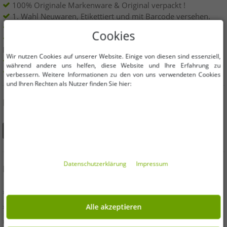
100% Originale Markenware & Original verpackt !
1. Wahl Neuwaren, Etikettiert und mit Barcode versehen.
Innerhalb der EU frei verkäuflich
Cookies
Mindestbestellwert ist 199€ netto | Keine
Mindestbestellmenge
Wir nutzen Cookies auf unserer Website. Einige von diesen sind essenziell,
Angebote bis zu 90% günstiger
während andere uns helfen, diese Website und Ihre Erfahrung zu
Freie Größen und Mengen Auswahl
verbessern. Weitere Informationen zu den von uns verwendeten Cookies
und Ihren Rechten als Nutzer finden Sie hier:
DU FINDEST UNS AUCH AUF
Daten­schutz­erklärung
Impressum
INFORMATIONEN
» Unternehmen
» Ihre Vorteile
Alle akzeptieren
» Originalware und Auszeichnungen Outlet46