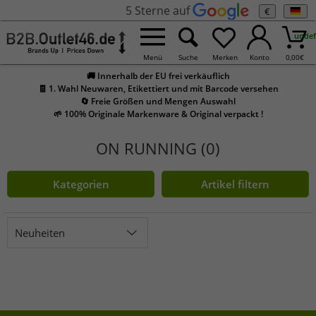
5 Sterne auf
€
undef
Menü
Suche
Merken
Konto
0,00
€
🚚 Innerhalb der EU frei verkäuflich
🧾 1. Wahl Neuwaren, Etikettiert und mit Barcode versehen
🔄 Freie Größen und Mengen Auswahl
🌱 100% Originale Markenware & Original verpackt !
ON RUNNING (0)
Kategorien
Artikel filtern
Neuheiten