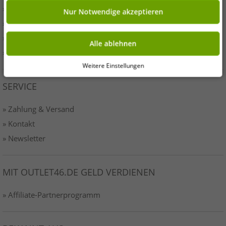
» Presse
Nur Notwendige akzeptieren
» AGB
» Datenschutz
Alle ablehnen
» Impressum-o46
Weitere Einstellungen
SERVICE
» Zahlung & Versand
» Kontakt
» Newsletter
MIT OUTLET46.DE GELD VERDIENEN
» Affiliate-Partnerprogramm