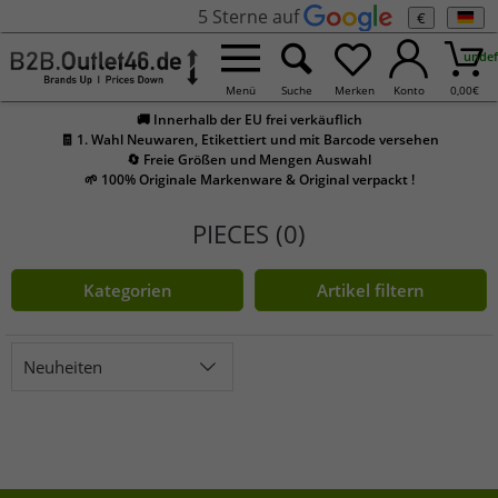
5 Sterne auf
€
undef
Menü
Suche
Merken
Konto
0,00
€
🚚 Innerhalb der EU frei verkäuflich
🧾 1. Wahl Neuwaren, Etikettiert und mit Barcode versehen
🔄 Freie Größen und Mengen Auswahl
🌱 100% Originale Markenware & Original verpackt !
PIECES (0)
Kategorien
Artikel filtern
Neuheiten