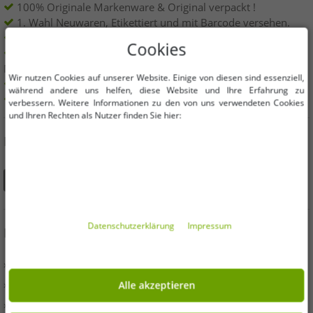
100% Originale Markenware & Original verpackt !
1. Wahl Neuwaren, Etikettiert und mit Barcode versehen.
Innerhalb der EU frei verkäuflich
Cookies
Mindestbestellwert ist 199€ netto | Keine
Mindestbestellmenge
Wir nutzen Cookies auf unserer Website. Einige von diesen sind essenziell,
Angebote bis zu 90% günstiger
während andere uns helfen, diese Website und Ihre Erfahrung zu
Freie Größen und Mengen Auswahl
verbessern. Weitere Informationen zu den von uns verwendeten Cookies
und Ihren Rechten als Nutzer finden Sie hier:
DU FINDEST UNS AUCH AUF
Daten­schutz­erklärung
Impressum
INFORMATIONEN
» Unternehmen
» Ihre Vorteile
Alle akzeptieren
» Originalware und Auszeichnungen Outlet46