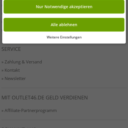
» Presse
Nur Notwendige akzeptieren
» AGB
» Datenschutz
Alle ablehnen
» Impressum-o46
Weitere Einstellungen
SERVICE
» Zahlung & Versand
» Kontakt
» Newsletter
MIT OUTLET46.DE GELD VERDIENEN
» Affiliate-Partnerprogramm