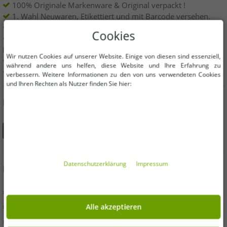
100% Originale Markenware & Original verpackt !
1. Wahl Neuwaren, Etikettiert und mit Barcode versehen.
Innerhalb der EU frei verkäuflich
Cookies
Mindestbestellwert ist 199€ netto | Keine
Mindestbestellmenge
Wir nutzen Cookies auf unserer Website. Einige von diesen sind essenziell,
Angebote bis zu 90% günstiger
während andere uns helfen, diese Website und Ihre Erfahrung zu
Freie Größen und Mengen Auswahl
verbessern. Weitere Informationen zu den von uns verwendeten Cookies
und Ihren Rechten als Nutzer finden Sie hier:
DU FINDEST UNS AUCH AUF
Daten­schutz­erklärung
Impressum
INFORMATIONEN
» Unternehmen
» Ihre Vorteile
Alle akzeptieren
» Originalware und Auszeichnungen Outlet46