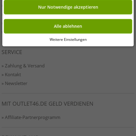
» Presse
Nur Notwendige akzeptieren
» AGB
» Datenschutz
Alle ablehnen
» Impressum-o46
Weitere Einstellungen
SERVICE
» Zahlung & Versand
» Kontakt
» Newsletter
MIT OUTLET46.DE GELD VERDIENEN
» Affiliate-Partnerprogramm