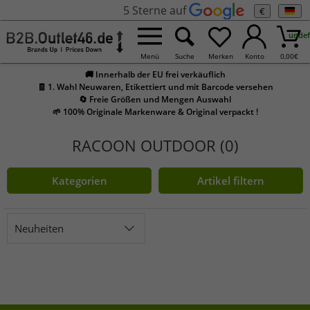
5 Sterne auf
€
undef
Menü
Suche
Merken
Konto
0,00
€
🚚 Innerhalb der EU frei verkäuflich
🧾 1. Wahl Neuwaren, Etikettiert und mit Barcode versehen
🔄 Freie Größen und Mengen Auswahl
🌱 100% Originale Markenware & Original verpackt !
RACOON OUTDOOR (0)
Kategorien
Artikel filtern
Neuheiten