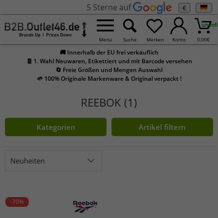
5 Sterne auf
€
undef
Menü
Suche
Merken
Konto
0,00
€
🚚 Innerhalb der EU frei verkäuflich
🧾 1. Wahl Neuwaren, Etikettiert und mit Barcode versehen
🔄 Freie Größen und Mengen Auswahl
🌱 100% Originale Markenware & Original verpackt !
REEBOK (1)
Kategorien
Artikel filtern
Neuheiten
-70%