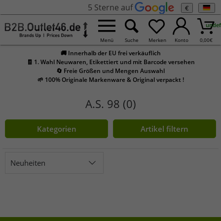
5 Sterne auf
€
undef
Menü
Suche
Merken
Konto
0,00
€
🚚 Innerhalb der EU frei verkäuflich
🧾 1. Wahl Neuwaren, Etikettiert und mit Barcode versehen
🔄 Freie Größen und Mengen Auswahl
🌱 100% Originale Markenware & Original verpackt !
A.S. 98 (0)
Kategorien
Artikel filtern
Neuheiten