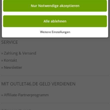
» Presse
Nur Notwendige akzeptieren
» AGB
» Datenschutz
Alle ablehnen
» Impressum-o46
Weitere Einstellungen
SERVICE
» Zahlung & Versand
» Kontakt
» Newsletter
MIT OUTLET46.DE GELD VERDIENEN
» Affiliate-Partnerprogramm