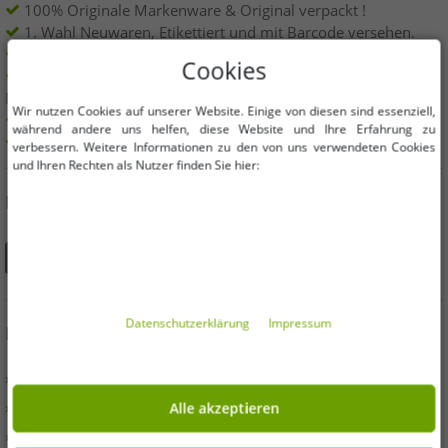
100% Originale Markenware & Original verpackt !
1. Wahl Neuwaren, Etikettiert und mit Barcode versehen.
Innerhalb der EU frei verkäuflich
Cookies
Mindestbestellwert ist 199€ netto | Keine
Mindestbestellmenge
Wir nutzen Cookies auf unserer Website. Einige von diesen sind essenziell,
Angebote bis zu 90% günstiger
während andere uns helfen, diese Website und Ihre Erfahrung zu
Freie Größen und Mengen Auswahl
verbessern. Weitere Informationen zu den von uns verwendeten Cookies
und Ihren Rechten als Nutzer finden Sie hier:
DU FINDEST UNS AUCH AUF
Daten­schutz­erklärung
Impressum
INFORMATIONEN
» Unternehmen
» Ihre Vorteile
Alle akzeptieren
» Originalware und Auszeichnungen Outlet46