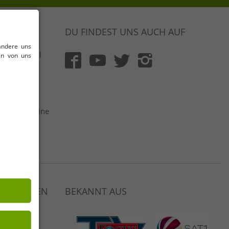
DU FINDEST UNS AUCH AUF
andere uns
 & Original
en von uns
rt und mit
flich
 netto | Keine
ger
Auswahl
 VERDIENEN
BEKANNT AUS