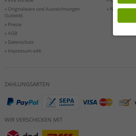
» Ihre Vorteile
» Kontakt
» Originalware und Auszeichnungen
» Newsletter
Outlet46
» Presse
» AGB
» Datenschutz
» Impressum-o46
ZAHLUNGSARTEN
WIR VERSCHICKEN MIT