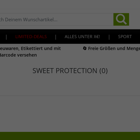
|
LIMITED-DEALS
|
ALLES UNTER X€!
|
SPORT
Neuwaren, Etikettiert und mit
🔄 Freie Größen und Meng
Barcode versehen
SWEET PROTECTION (0)