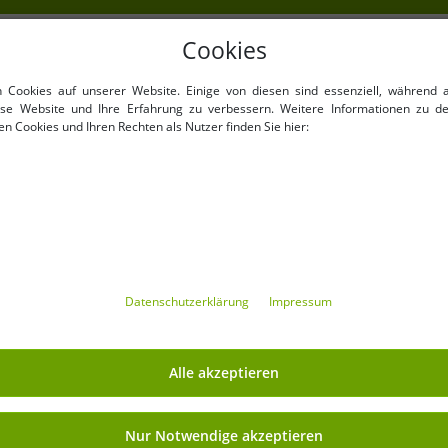
Cookies
NKAUFEN
VORTEILE
n Cookies auf unserer Website. Einige von diesen sind essenziell, während 
100% Originale Markenware
iese Website und Ihre Erfahrung zu verbessern. Weitere Informationen zu d
n Cookies und Ihren Rechten als Nutzer finden Sie hier:
verpackt !
1. Wahl Neuwaren, Etikettie
Barcode versehen.
Innerhalb der EU frei verkäu
Mindestbestellwert ist 199€
Mindestbestellmenge
Angebote bis zu 90% günsti
Freie Größen und Mengen 
Daten­schutz­erklärung
Impressum
MIT OUTLET46.DE GELD
Alle akzeptieren
Versand
» Affiliate-Partnerprogramm
Nur Notwendige akzeptieren