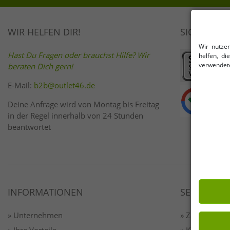
WIR HELFEN DIR!
SICHER EI
Wir nutze
Hast Du Fragen oder brauchst Hilfe? Wir
helfen, d
verwendete
beraten Dich gern!
E-Mail:
b2b@outlet46.de
Deine Anfrage wird von Montag bis Freitag
in der Regel innerhalb von 24 Stunden
beantwortet
INFORMATIONEN
SERVICE
» Unternehmen
» Zahlung & 