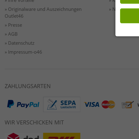
» Ihre Vorteile
» Kontakt
» Originalware und Auszeichnungen
» Newsletter
Outlet46
» Presse
» AGB
» Datenschutz
» Impressum-o46
ZAHLUNGSARTEN
WIR VERSCHICKEN MIT