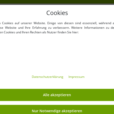
Cookies
NKAUFEN
VORTEILE
n Cookies auf unserer Website. Einige von diesen sind essenziell, während 
100% Originale Markenware
iese Website und Ihre Erfahrung zu verbessern. Weitere Informationen zu d
n Cookies und Ihren Rechten als Nutzer finden Sie hier:
verpackt !
1. Wahl Neuwaren, Etikettie
Barcode versehen.
Innerhalb der EU frei verkäu
Mindestbestellwert ist 199€
Mindestbestellmenge
Angebote bis zu 90% günsti
Freie Größen und Mengen 
Daten­schutz­erklärung
Impressum
MIT OUTLET46.DE GELD
Alle akzeptieren
Versand
» Affiliate-Partnerprogramm
Nur Notwendige akzeptieren