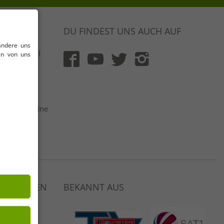
DU FINDEST UNS AUCH AUF
andere uns
 & Original
en von uns
rt und mit
flich
 netto | Keine
ger
Auswahl
 VERDIENEN
BEKANNT AUS