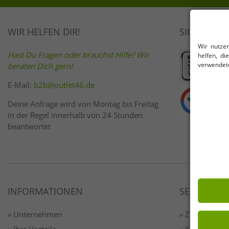
WIR HELFEN DIR!
SICHER EI
Wir nutze
Hast Du Fragen oder brauchst Hilfe? Wir
helfen, d
verwendete
beraten Dich gern!
E-Mail:
b2b@outlet46.de
Deine Anfrage wird von Montag bis Freitag
in der Regel innerhalb von 24 Stunden
beantwortet
INFORMATIONEN
SERVICE
» Unternehmen
» Zahlung & 