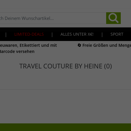
|
LIMITED-DEALS
|
ALLES UNTER X€!
|
SPORT
Neuwaren, Etikettiert und mit
🔄 Freie Größen und Meng
Barcode versehen
TRAVEL COUTURE BY HEINE (0)