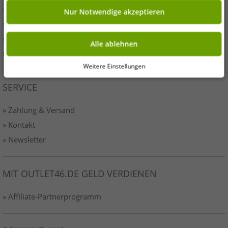
» Presse
Nur Notwendige akzeptieren
» AGB
» Datenschutz
Alle ablehnen
» Impressum-o46
Weitere Einstellungen
SERVICE
» Zahlung & Versand
» Kontakt
» Newsletter
MIT OUTLET46.DE GELD VERDIENEN
» Affiliate-Partnerprogramm