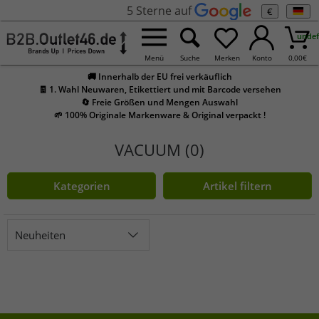
5 Sterne auf
€
undef
Menü
Suche
Merken
Konto
0,00
€
🚚 Innerhalb der EU frei verkäuflich
🧾 1. Wahl Neuwaren, Etikettiert und mit Barcode versehen
🔄 Freie Größen und Mengen Auswahl
🌱 100% Originale Markenware & Original verpackt !
VACUUM (0)
Kategorien
Artikel filtern
Neuheiten