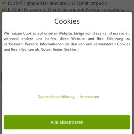
100% Originale Markenware & Original verpackt !
1. Wahl Neuwaren, Etikettiert und mit Barcode versehen.
Innerhalb der EU frei verkäuflich
Cookies
Mindestbestellwert ist 199€ netto | Keine
Mindestbestellmenge
Wir nutzen Cookies auf unserer Website. Einige von diesen sind essenziell,
Angebote bis zu 90% günstiger
während andere uns helfen, diese Website und Ihre Erfahrung zu
Freie Größen und Mengen Auswahl
verbessern. Weitere Informationen zu den von uns verwendeten Cookies
und Ihren Rechten als Nutzer finden Sie hier:
DU FINDEST UNS AUCH AUF
Daten­schutz­erklärung
Impressum
INFORMATIONEN
» Unternehmen
» Ihre Vorteile
Alle akzeptieren
» Originalware und Auszeichnungen Outlet46