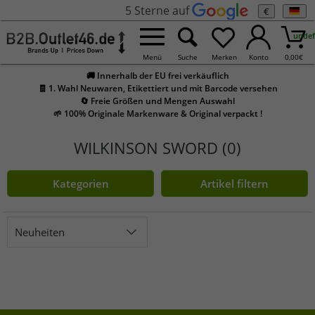
5 Sterne auf
€
undef
Menü
Suche
Merken
Konto
0,00
€
🚚 Innerhalb der EU frei verkäuflich
🧾 1. Wahl Neuwaren, Etikettiert und mit Barcode versehen
🔄 Freie Größen und Mengen Auswahl
🌱 100% Originale Markenware & Original verpackt !
WILKINSON SWORD (0)
Kategorien
Artikel filtern
Neuheiten