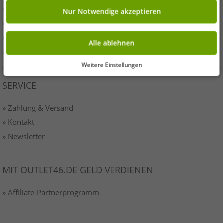
» Presse
Nur Notwendige akzeptieren
» AGB
» Datenschutz
Alle ablehnen
» Impressum-o46
Weitere Einstellungen
SERVICE
» Zahlung & Versand
» Kontakt
» Newsletter
MIT OUTLET46.DE GELD VERDIENEN
» Affiliate-Partnerprogramm