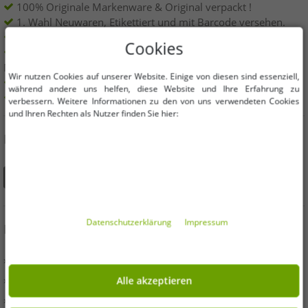
100% Originale Markenware & Original verpackt !
1. Wahl Neuwaren, Etikettiert und mit Barcode versehen.
Innerhalb der EU frei verkäuflich
Cookies
Mindestbestellwert ist 199€ netto | Keine
Mindestbestellmenge
Wir nutzen Cookies auf unserer Website. Einige von diesen sind essenziell,
Angebote bis zu 90% günstiger
während andere uns helfen, diese Website und Ihre Erfahrung zu
Freie Größen und Mengen Auswahl
verbessern. Weitere Informationen zu den von uns verwendeten Cookies
und Ihren Rechten als Nutzer finden Sie hier:
DU FINDEST UNS AUCH AUF
Daten­schutz­erklärung
Impressum
INFORMATIONEN
» Unternehmen
» Ihre Vorteile
Alle akzeptieren
» Originalware und Auszeichnungen Outlet46