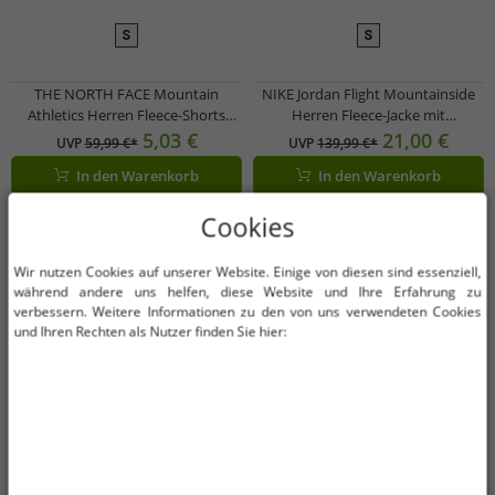
S
S
THE NORTH FACE Mountain
NIKE Jordan Flight Mountainside
Athletics Herren Fleece-Shorts
Herren Fleece-Jacke mit
sportliche Sommer-Hose mit
Stehkragen Fell-Jacke Übergangs-
5,03 €
21,00 €
UVP
59,99 €*
UVP
139,99 €*
Eingrifftaschen NF0A82300EA1
Jacke FV7448-010 Schwarz
In den Warenkorb
In den Warenkorb
Blau
-79%
-93%
Cookies
Wir nutzen Cookies auf unserer Website. Einige von diesen sind essenziell,
während andere uns helfen, diese Website und Ihre Erfahrung zu
verbessern. Weitere Informationen zu den von uns verwendeten Cookies
und Ihren Rechten als Nutzer finden Sie hier: