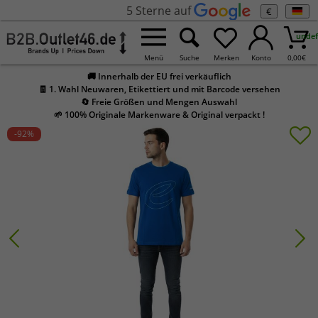
5 Sterne auf
€
undef
Menü
Suche
Merken
Konto
0,00
€
🚚 Innerhalb der EU frei verkäuflich
🧾 1. Wahl Neuwaren, Etikettiert und mit Barcode versehen
🔄 Freie Größen und Mengen Auswahl
🌱 100% Originale Markenware & Original verpackt !
-92
%