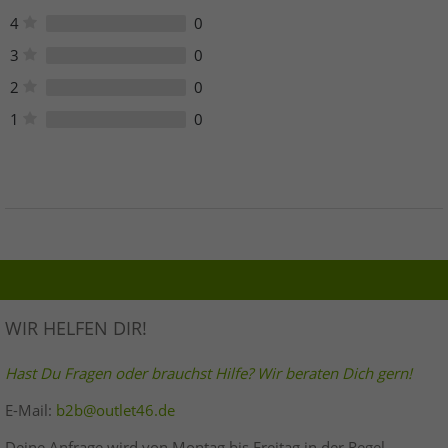
4
0
3
0
2
0
1
0
WIR HELFEN DIR!
Hast Du Fragen oder brauchst Hilfe? Wir beraten Dich gern!
E-Mail:
b2b@outlet46.de
Deine Anfrage wird von Montag bis Freitag in der Regel