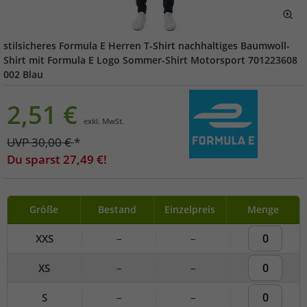
stilsicheres Formula E Herren T-Shirt nachhaltiges Baumwoll-
Shirt mit Formula E Logo Sommer-Shirt Motorsport 701223608
002 Blau
2,51
€
exkl. MwSt.
UVP
30,00
€
*
Du sparst
27,49
€!
Größe
Bestand
Einzelpreis
Menge
XXS
–
–
XS
–
–
S
–
–