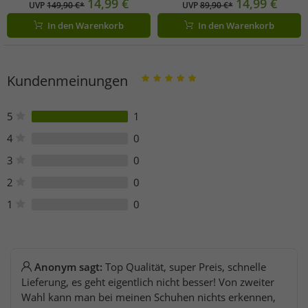
Stiefel mit Stahlkappe Schnür-
Plateausohle Rangerstiefel im
14,99 €
14,99 €
UVP
149,90 €*
UVP
89,90 €*
Boots 2. Wahl – kleine
Military-Stil Schnür-Boots 2. Wahl –
In den Warenkorb
In den Warenkorb
Schönheitsfehler 9075-2 Schwarz
kleine Schönheitsfehler 9072-2
Schwarz
Kundenmeinungen
5
1
4
0
3
0
2
0
1
0
Anonym sagt:
Top Qualität, super Preis, schnelle
Lieferung, es geht eigentlich nicht besser! Von zweiter
Wahl kann man bei meinen Schuhen nichts erkennen,