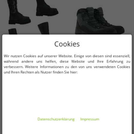
Cookies
Wir nutzen Cookies auf unserer Website. Einige von diesen sind essenziell,
während andere uns helfen, diese Website und Ihre Erfahrung zu
verbessern. Weitere Informationen zu den von uns verwendeten Cookies
Verfügbare Größen
Verfügbare Größen
und Ihren Rechten als Nutzer finden Sie hier:
38
39
40
41
42
43
36
44
45
46
44
45
46
47
Markante Brandit Unisex Plateau
bequeme GARSPORT Kamikaze
Phantom Boots Echtleder Stiefel
Mid Herren Wander-Schuhe mit
Schnür-Boots 2. Wahl – kleine
herausnehmbarem Fußbett
14,99 €
16,00 €
UVP
89,90 €*
UVP
80,00 €*
Schönheitsfehler Ranger-Stiefel
Winter-Schuhe Trekking-Schuhe
In den Warenkorb
In den Warenkorb
Schwarz
Outdoor-Stiefel mit Echtleder
Daten­schutz­erklärung
Impressum
GDT1030009-0008 Anthrazit
-90%
-83%