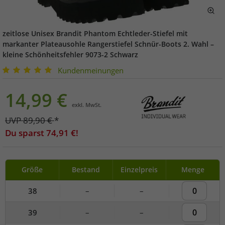
zeitlose Unisex Brandit Phantom Echtleder-Stiefel mit
markanter Plateausohle Rangerstiefel Schnür-Boots 2. Wahl –
kleine Schönheitsfehler 9073-2 Schwarz
Kundenmeinungen
14,99
€
exkl. MwSt.
UVP
89,90
€
*
Du sparst
74,91
€!
Größe
Bestand
Einzelpreis
Menge
38
–
–
39
–
–