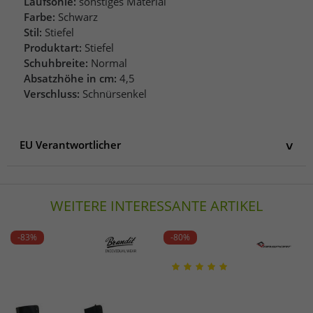
Laufsohle:
sonstiges Material
Farbe:
Schwarz
Stil:
Stiefel
Produktart:
Stiefel
Schuhbreite:
Normal
Absatzhöhe in cm:
4,5
Verschluss:
Schnürsenkel
EU Verantwortlicher
EU Verantwortlicher
Brandit GmbH
WEITERE INTERESSANTE ARTIKEL
Hölderlinstraße 15
48155 Münster
Deutschland
-83%
-80%
info@brandit.de