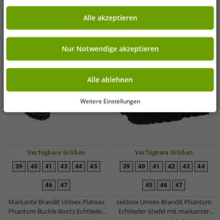
Alle akzeptieren
Nur Notwendige akzeptieren
Alle ablehnen
Weitere Einstellungen
Verfügbare Größen
Verfügbare Größen
39
40
41
43
44
45
39
40
41
42
43
44
46
47
45
46
47
Markante Brandit Unisex Plateau
zeitlose Unisex Brandit Phantom
Phantom Buckle Boots Echtleder
Echtleder-Stiefel mit markanter