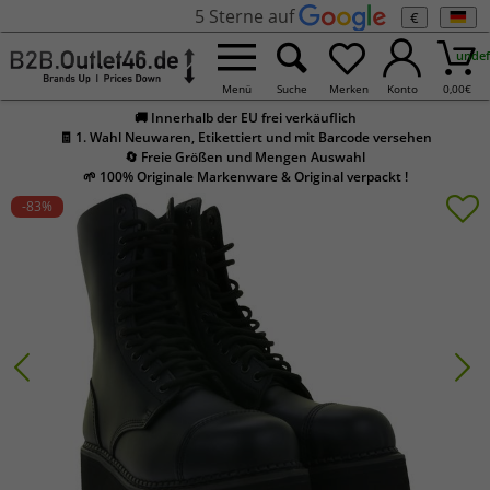
5 Sterne auf
€
undef
Menü
Suche
Merken
Konto
0,00
€
🚚 Innerhalb der EU frei verkäuflich
🧾 1. Wahl Neuwaren, Etikettiert und mit Barcode versehen
🔄 Freie Größen und Mengen Auswahl
🌱 100% Originale Markenware & Original verpackt !
-83
%