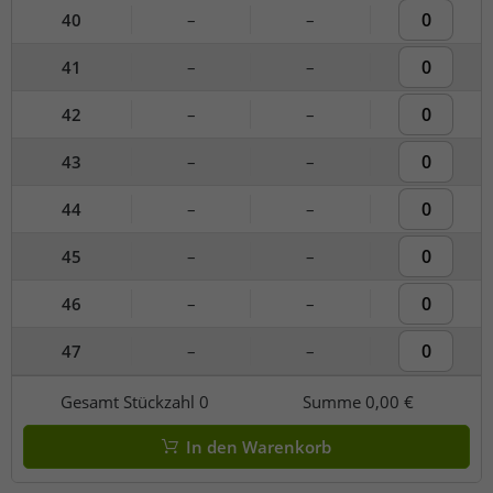
40
–
–
41
–
–
42
–
–
43
–
–
44
–
–
45
–
–
46
–
–
47
–
–
Gesamt Stückzahl
0
Summe
0,00 €
In den Warenkorb